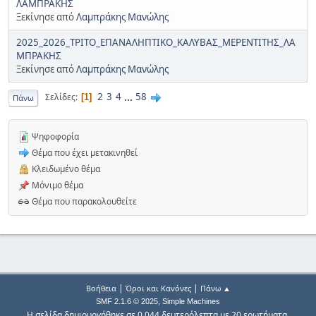
ΛΑΜΠΡΑΚΗΣ
Ξεκίνησε από
Λαμπράκης Μανώλης
2025_2026_ΤΡΙΤΟ_ΕΠΑΝΑΛΗΠΤΙΚΟ_ΚΑΛΥΒΑΣ_ΜΕΡΕΝΤΙΤΗΣ_ΛΑ
ΜΠΡΑΚΗΣ
Ξεκίνησε από
Λαμπράκης Μανώλης
2
3
4
...
58
Σελίδες
1
Πάνω
Ψηφοφορία
Θέμα που έχει μετακινηθεί
Κλειδωμένο θέμα
Μόνιμο θέμα
Θέμα που παρακολουθείτε
|
|
Βοήθεια
Όροι και Κανόνες
Πάνω ▲
,
SMF 2.1.6 © 2025
Simple Machines
Η σελίδα δημιουργήθηκε σε 0.044 δευτερόλεπτα με 20 ερωτήματα.