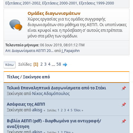
Εξετάσεις 2001-2002
Εξετάσεις 2000-2001
Εξετάσεις 1999-2000
Ομάδες διαγωνισμάτων
Χώρος εργασίας για τις ομάδες συγγραφής
διαγωνισμάτων στο μάθημα της ΑΕΠΠ. Οι υποπίνακες
είναι κρυφοί και η πρόσβαση σ' αυτούς επιτρέπεται
μόνο στα μέλη των ομάδων.
Τελευταίο μήνυμα:
06 Ιουν 2019, 08:01:12 ΠΜ
Απ: Διαγωνίσματα ΑΕΠΠ 20...
από
J_Papajohn
2
3
4
...
58
Σελίδες
1
Κάτω
Τίτλος
/
Ξεκίνησε από
Τελικά Επαναληπτικά Διαγωνίσματα από το Στέκι
Ξεκίνησε από
Νίκος Αδαμόπουλος
Ασάφειες της ΑΕΠΠ
Ξεκίνησε από
alkisg
1
2
3
4
5
Όλοι
Σελίδες
Βιβλία ΑΕΠΠ (pdf) - διορθωμένα για αντιγραφή/
αναζήτηση
Ξεκίνησε από
alkisg
1
2
Όλοι
Σελίδες