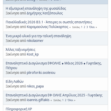
Η εξωτερική επανάληψη της φυσαλίδας
Ξεκίνησε από
Δημήτρης Χατζόπουλος
Πανελλαδικές 2026 Β3.1 - Άπειρες οι σωστές απαντήσεις
Ξεκίνησε από
Καραμαούνας Πολύκαρπος
1
2
3
Όλοι
Σελίδες
Ένα μικρό υλικό για την τελική επανάληψη
Ξεκίνησε από
nikolasmer
Άλλες ταξινομήσεις
Ξεκίνησε από
Kost_kp
Επαναληπτικό Διαγώνισμα ΕΦΟΛΗΣ ● Μάιος 2026 ● Γυφτάκης,
Πέτρου
Ξεκίνησε από
pliroforiki.sxoleiou
Είδη Λαθών
Ξεκίνησε από
nikos_papa
Επαναληπτικό Διαγώνισμα ΕΦ ΟΛΗΣ Απρίλιος 2025 - Γυφτάκης
Ξεκίνησε από
ioannis.giftakis
1
2
Όλοι
Σελίδες
Πληροφορική XP