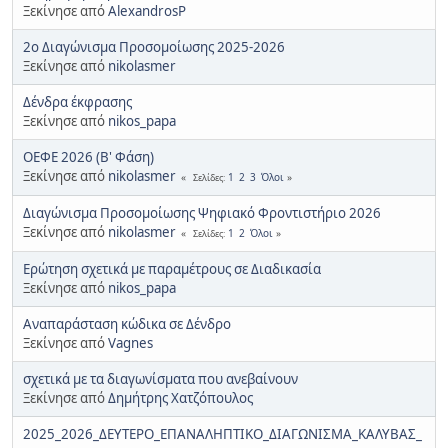
Ξεκίνησε από
AlexandrosP
2ο Διαγώνισμα Προσομοίωσης 2025-2026
Ξεκίνησε από
nikolasmer
Δένδρα έκφρασης
Ξεκίνησε από
nikos_papa
ΟΕΦΕ 2026 (Β' Φάση)
Ξεκίνησε από
nikolasmer
1
2
3
Όλοι
Σελίδες
Διαγώνισμα Προσομοίωσης Ψηφιακό Φροντιστήριο 2026
Ξεκίνησε από
nikolasmer
1
2
Όλοι
Σελίδες
Ερώτηση σχετικά με παραμέτρους σε Διαδικασία
Ξεκίνησε από
nikos_papa
Αναπαράσταση κώδικα σε Δένδρο
Ξεκίνησε από
Vagnes
σχετικά με τα διαγωνίσματα που ανεβαίνουν
Ξεκίνησε από
Δημήτρης Χατζόπουλος
2025_2026_ΔΕΥΤΕΡΟ_ΕΠΑΝΑΛΗΠΤΙΚΟ_ΔΙΑΓΩΝΙΣΜΑ_ΚΑΛΥΒΑΣ_