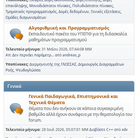
επανάληψης
Μονοδιάστατοι πίνακες
Πολυδιάστατοι πίνακες
Τμηματικός προγραμματισμός
Δομές δεδομένων
Γενικές εξετάσεις
Ομάδες διαγωνισμάτων
Αλγοριθμική και Προγραμματισμός
Εκπαιδευτικό πακέτο του ΥΠΕΠΘ για τη διδασκαλία
μαθημάτων προγραμματισμού
Τελευταίο μήνυμα:
31 Μαΐου 2026, 07:44:08 ΜΜ
Απ: Δεν περνάει παράμετρ...
από
andreas_p
Υποπίνακες
Διερμηνευτής της ΓΛΩΣΣΑΣ
Δημιουργός Διαγραμμάτων
Ροής
Ψευδογλώσσα
Γενικά
Γενικά Παιδαγωγικά, Επιστημονικά και
Τεχνικά Θέματα
Θέματα που δεν ανήκουν σε κάποια συγκεκριμένη
βαθμίδα αλλά έχουν συνάφεια με την θεματολογία του
forum.
Τελευταίο μήνυμα:
28 Ιουλ 2026, 05:07:01 ΜΜ
Διαβάστε C++
από
xdv