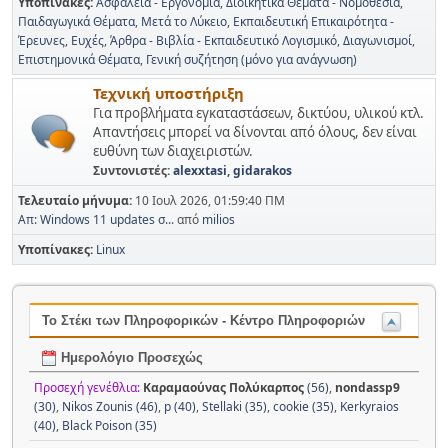
Υποπίνακες
Ασφάλεια - Εργονομία
Διοικητικά Θέματα - Νομοθεσία
Παιδαγωγικά Θέματα
Μετά το Λύκειο
Εκπαιδευτική Επικαιρότητα -
Έρευνες
Ευχές
Άρθρα - Βιβλία - Εκπαιδευτικό Λογισμικό
Διαγωνισμοί
Επιστημονικά Θέματα
Γενική συζήτηση (μόνο για ανάγνωση)
Τεχνική υποστήριξη
Για προβλήματα εγκαταστάσεων, δικτύου, υλικού κτλ.
Απαντήσεις μπορεί να δίνονται από όλους, δεν είναι
ευθύνη των διαχειριστών.
Συντονιστές:
alexxtasi
,
gidarakos
Τελευταίο μήνυμα:
10 Ιουλ 2026, 01:59:40 ΠΜ
Απ: Windows 11 updates σ...
από
milios
Υποπίνακες
Linux
Το Στέκι των Πληροφορικών - Κέντρο Πληροφοριών
Ημερολόγιο Προσεχώς
Προσεχή γενέθλια:
Καραμαούνας Πολύκαρπος
(56)
,
nondassp9
(30)
,
Nikos Zounis (46)
,
p (40)
,
Stellaki (35)
,
cookie (35)
,
Kerkyraios
(40)
,
Black Poison (35)