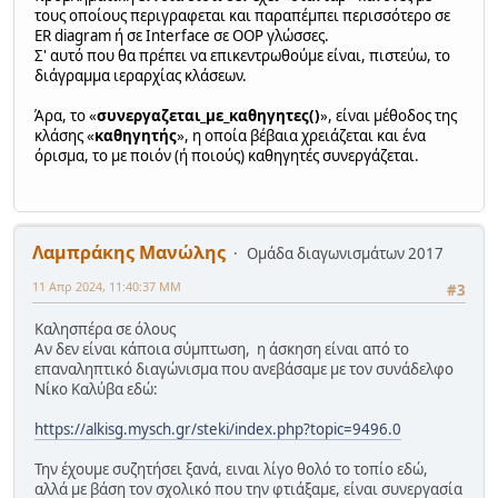
τους οποίους περιγραφεται και παραπέμπει περισσότερο σε
ER diagram ή σε Interface σε OOP γλώσσες.
Σ' αυτό που θα πρέπει να επικεντρωθούμε είναι, πιστεύω, το
διάγραμμα ιεραρχίας κλάσεων.
Άρα, το «
συνεργαζεται_με_καθηγητες()
», είναι μέθοδος της
κλάσης «
καθηγητής
», η οποία βέβαια χρειάζεται και ένα
όρισμα, το με ποιόν (ή ποιούς) καθηγητές συνεργάζεται.
Λαμπράκης Μανώλης
Ομάδα διαγωνισμάτων 2017
11 Απρ 2024, 11:40:37 ΜΜ
#3
Καλησπέρα σε όλους
Αν δεν είναι κάποια σύμπτωση, η άσκηση είναι από το
επαναληπτικό διαγώνισμα που ανεβάσαμε με τον συνάδελφο
Νίκο Καλύβα εδώ:
https://alkisg.mysch.gr/steki/index.php?topic=9496.0
Την έχουμε συζητήσει ξανά, ειναι λίγο θολό το τοπίο εδώ,
αλλά με βάση τον σχολικό που την φτιάξαμε, είναι συνεργασία