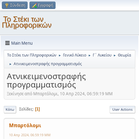
Σύνδεση
Εγγραφή
Το Στέκι των
Πληροφορικών
Main Menu
Το Στέκι των Πληροφορικών
Γενικό Λύκειο
Γ΄ Λυκείου
Θεωρία
►
►
►
Ατνικειμενοστραφής προγραμματισμός
►
Ατνικειμενοστραφής
προγραμματισμός
Ξεκίνησε από Μπαρτόλομι, 10 Απρ 2024, 06:59:19 ΜΜ
Σελίδες
1
Κάτω
User Actions
Μπαρτόλομι
10 Απρ 2024, 06:59:19 ΜΜ