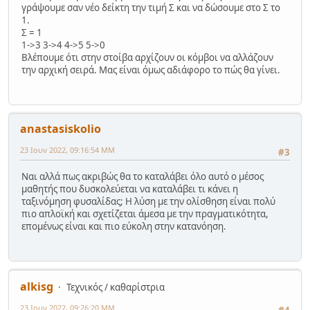
γράψουμε σαν νέο δείκτη την τιμή Σ και να δώσουμε στο Σ το
1.
Σ = 1
1->3 3->4 4->5 5->0
Βλέπουμε ότι στην στοίβα αρχίζουν οι κόμβοι να αλλάζουν
την αρχική σειρά. Μας είναι όμως αδιάφορο το πώς θα γίνει.
anastasiskolio
23 Ιουν 2022, 09:16:54 ΜΜ
#3
Ναι αλλά πως ακριβώς θα το καταλάβει όλο αυτό ο μέσος
μαθητής που δυσκολεύεται να καταλάβει τι κάνει η
ταξινόμηση φυσαλίδας; Η λύση με την ολίσθηση είναι πολύ
πιο απλοϊκή και σχετίζεται άμεσα με την πραγματικότητα,
επομένως είναι και πιο εύκολη στην κατανόηση.
alkisg
Τεχνικός / καθαρίστρια
23 Ιουν 2022, 09:26:20 ΜΜ