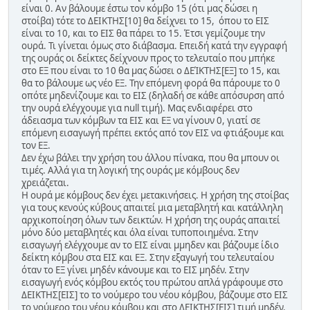
είναι 0. Αν βάλουμε έστω τον κόμβο 15 (ότι μας δώσει η
στοίβα) τότε το ΔΕΙΚΤΗΣ[10] θα δείχνει το 15, όπου το ΕΙΣ
είναι το 10, και το ΕΙΣ θα πάρει το 15. Έτσι γεμίζουμε την
ουρά. Τι γίνεται όμως στο διάβασμα. Επειδή κατά την εγγραφή
της ουράς οι δείκτες δείχνουν προς το τελευταίο που μπήκε
στο ΕΞ που είναι το 10 θα μας δώσει ο ΔΕΊΚΤΗΣ[ΕΞ] το 15, και
θα το βάλουμε ως νέο ΕΞ. Την επόμενη φορά θα πάρουμε το 0
οπότε μηδενίζουμε και το ΕΙΣ (δηλαδή σε κάθε απόσυρση από
την ουρά ελέγχουμε για null τιμή). Μας ενδιαφέρει στο
άδειασμα των κόμβων τα ΕΙΣ και ΕΞ να γίνουν 0, γιατί σε
επόμενη εισαγωγή πρέπει εκτός από τον ΕΙΣ να φτιάξουμε και
τον ΕΞ.
Δεν έχω βάλει την χρήση του άλλου πίνακα, που θα μπουν οι
τιμές. Αλλά για τη λογική της ουράς με κόμβους δεν
χρειάζεται.
Η ουρά με κόμβους δεν έχει μετακινήσεις. Η χρήση της στοίβας
για τους κενούς κύβους απαιτεί μια μεταβλητή και κατάλληλη
αρχικοποίηση όλων των δεικτών. Η χρήση της ουράς απαιτεί
μόνο δύο μεταβλητές και όλα είναι τυποποιημένα. Στην
εισαγωγή ελέγχουμε αν το ΕΙΣ είναι μμηδεν και βάζουμε ίδιο
δείκτη κόμβου στα ΕΙΣ και ΕΞ. Στην εξαγωγή του τελευταίου
όταν το ΕΞ γίνει μηδέν κάνουμε και το ΕΙΣ μηδέν. Στην
εισαγωγή ενός κόμβου εκτός του πρώτου απλά γράφουμε στο
ΔΕΙΚΤΗΣ[ΕΙΣ] το το νούμερο του νέου κόμβου, βάζουμε στο ΕΙΣ
το νούμερο του νέου κόμβου και στο ΔΕΙΚΤΗΣ[ΕΙΣ] τιμή μηδέν.