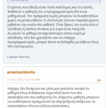
Ο τρόπος που έδειξα είναι πολύ καλύτερος και πιο απλός.
Μαθαίνει ο μαθητής ότι ο προγραμματισμός δεν είναι
μαθηματικά. Ότι πράγματα (τιμές) μπορούν να διευθετηθούν
χωρίς να μετακινηθούν. Η υλοποίηση τέτοιου παραδείγματος
μαθαίνει την ουσία στο μαθητή. Όταν ξέρεις την ουσία τότε η
ολίσθηση ή οαπλος πίνακας για ουρά είναι παιχνίδι.
Αν μείνει το μάθημα σε καρικατούρες τύπου ουρά με
ολίσθηση, τότε δεν χρειάζεται καν να υπάρχει
προγραμματισμός, μπορεί άνετα να διδαχθεί με κύβους όπως
στο νηπιαγωγείο.
1 person
likes this.
anastasiskolio
23 Ιουν 2022, 10:24:13 ΜΜ
#6
Χαχαχα, δεν διαφωνώ και μένα μου φαίνεται ανιαρό το
μάθημα όπως διδάσκεται τώρα αλλά αυτό που δεν
καταλαβαίνετε σαν καθηγητής ότι ελάχιστοι μαθητές μπορούν
να υιοθετήσουν πραγματικά την αλγοριθμική σκέψη και να
κατανοήσουν τέτοιου είδους καταστάσεις.