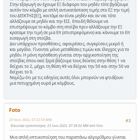
Στην εξαγωγή αν έχουμε ΕΞ διάφορο του μηδέν τότε βγάζουμε
αυτόν τον κόμβο με απλή αντικατάσταση τιμής στο ΕΞ την τιμή
του ΔΕΙΚΤΗΣ[ΕΞ], κοιτάμε αν είναι μηδέν και αν ναι τότε
αλλάζουμε σε μηδέν και την ΕΙΣ. Επειδή θέλουμε να
επιστρέψουμε το κόμβο στη στοίβα πριν αλλάξουμε την ΕΞ
κραταμε την τιμή σε μια Επ (επιστρεφόμενο) και κάνουμε το Επ
εισαγωγή στη στοίβα.
Δεν υπάρχουν προσθέσεις, αφαιρέσεις, συγκρίσεις μικρό ή
και μεγάλο. Γίνονται μόνο μεταθέσεις τιμών και έλεγχος για το
μηδέν. Η μόνη πρόσθεση γίνεται στην αρχικοποίηση της
στοίβας όπου εκεί ξερά βάζουμε τους δείκτες στην θέση 1 να
δείχνει το 2, μέχρι τη θέση 49 να δείχνει την 50 και στην 50 να
δείχνει το 0.
Νομίζω ότι με τις οδηγίες αυτές όλοι μπορούν να φτιάξουν
μια πετυχημένη ουρά με κόμβους.
Foto
23 Ιουν 2022, 07:22:53 ΜΜ
#2
Τελευταία τροποποίηση
: 23 Ιουν 2022, 07:36:02 ΜΜ από Foto
Μια απλή οπτικοποίηση του παραπάνω αλγορίθμου γίνεται