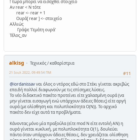
! τώρα μπορεί να εισαχθεί στοιχείο
Αν rear < Ν τότε
rear <- rear + 1
Ουρά[ rear ] <- στοιχείο
Αλλιώς
Γράψε 'Γεμάτη ουρά'
Τέλος_αν
alkisg
Τεχνικός / καθαρίστρια
21 Ιουλ 2022, 09:49:54 ΠΜ
#11
@iordanissav
ναι όλος ο ντόρος εδώ στο Στέκι γίνεται ακριβώς
επειδή πολλοί διαφωνούν με τις επίσημες λύσεις.
Το νέο διδακτικό πακέτο προτείνει είτε χαλασμένη ουρά (να
μην γίνεται εισαγωγή ενώ υπάρχουν άδειες θέσεις) είτε αργή
ουρά (με ολίσθηση και πολυπλοκότητα Ο(Ν)). Το αρχικό
πακέτο δεν είχε αυτά τα προβλήματα.
Κάνοντας μόνο μία πραξούλα (είτε mod N είτε εντολή ΑΝ) η
ουρά γίνεται κυκλική, με πολυπλοκότητα Ο(1), δουλεύει
πάντα όταν υπάρχουν άδειες θέσεις, δεν χρειάζεται ολίσθηση