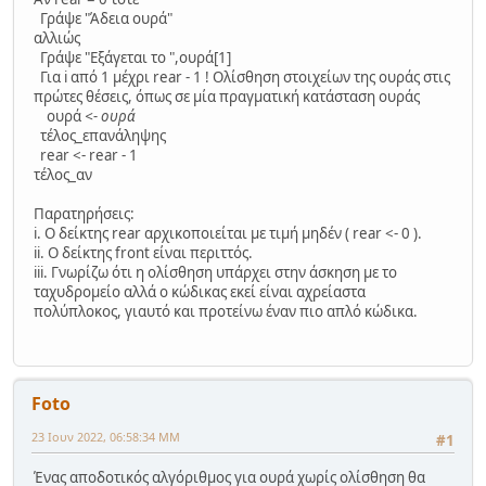
Γράψε "Άδεια ουρά"
αλλιώς
Γράψε "Εξάγεται το ",ουρά[1]
Για i από 1 μέχρι rear - 1 ! Ολίσθηση στοιχείων της ουράς στις
πρώτες θέσεις, όπως σε μία πραγματική κατάσταση ουράς
ουρά
<- ουρά
τέλος_επανάληψης
rear <- rear - 1
τέλος_αν
Παρατηρήσεις:
i. Ο δείκτης rear αρχικοποιείται με τιμή μηδέν ( rear <- 0 ).
ii. Ο δείκτης front είναι περιττός.
iii. Γνωρίζω ότι η ολίσθηση υπάρχει στην άσκηση με το
ταχυδρομείο αλλά ο κώδικας εκεί είναι αχρείαστα
πολύπλοκος, γιαυτό και προτείνω έναν πιο απλό κώδικα.
Foto
23 Ιουν 2022, 06:58:34 ΜΜ
#1
Ένας αποδοτικός αλγόριθμος για ουρά χωρίς ολίσθηση θα