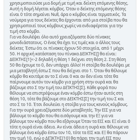
χρησιμοποιούσε μια δομή με τιμή και δείκτη επόμενης θέσης.
Αυτή η δομή λέγεται κόμβος. Όταν ο δείκτης επόμενης θέσης
είναι 0 τότε σημαίνει Null, άρα ο κόμβος είναι τερματικός. Τα
νούμερα για τους δείκτες θα έρχονται από μια στοίβα που θα
χρησιμοποιεί τους κόμβους χωρίς να ενδιαφέρεται για την
τιμή στο κόμβο.
Για να δουλέψει όλο αυτό χρειαζόμαστε δύο πίνακες
μονοδιάστατους. Ο ένας θα έχει τις τιμές και ο άλλος τους
δείκτες Έστω ότι οι πίνακες έχουν 50 στοιχεία, από 1 μέχρι
50. Η αρχική κατάσταση του πίνακα ΔΕΙΚΤΗΣ[] θα είναι:
ΔΕΙΚΤΗΣ[1]<-2 δηλαδή η θέση 1 δείχνει στη θέση 2. Στη θέση
50 θα έχουμε το 0, δεν υπάρχει άλλο! Η στοίβα θα δουλέψει με
μια μεταβλητή έστω Σ που θα δείχνει στο 1. Όταν θα θέλουμε
κόμβο θα κοιτάμε αν το Σ είναι 0 και αν δεν είναι τότε θα
παίρνουμε αυτόν τον κόμβο για χρήση στην ουρά και θα
βάζουμε στο Σ την τιμή του ΔΕΊΚΤΗΣ[Σ]. Κάθε φορά που
θέλουμε να επιστρέψουμε έναν κόμβο έστω ήταν αυτός στη
θέση 10, τότε θα βάζουμε στο ΔΕΙΚΤΗΣ[Σ] την τιμή του Σ και
στο Σ το 10. Έτσι δουλεύει η στοίβα για τους κενούς κόμβους.
Για την ουρά χρειαζόμαστε δύο μεταβλητές. Την ΕΙΣ για να
βάλουμε το κόμβο που θα εισάγουμε και την ΕΞ για να
βάλουμε τον κόμβο που θα εξάγουμε Όταν τα ΕΙΣ και ΕΞ είναι 0
τότε η ουρά είναι άδεια. Αν είναι άδεια η ουρά και θέλουμε να
βάλουμε ένα κόμβο έστω τον 10, τότε τα ΕΙΣ και ΕΞ θα πάρουν
την τιμή 10, ενώ ο ΔΕΊΚΤΗΣ[10] θα πάρει την τιμή ΕΙΣ που