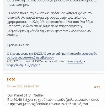
ούτε εντολή for, και συμβαδίζει με αυτά που διδάσκουμε στα
πανεπιστήμια.
Ο λόγος που αυτή η λύση δεν αρέσει σε κάποιους είναι το
ακατάλληλο παράδειγμα της ουράς στην τράπεζα που
χρησιμοποιεί πολλές CPU (περπατήστε όλοι από ένα βήμα
μπροστά), ενώ αν επιλέξουμε άλλο παράδειγμα π.χ.
νεκροταφείο η ολίσθηση δεν θα ήταν καν στις αποδεκτές
λύσεις.
1 person
likes this.
Ο Διερμηνευτής της ΓΛΩΣΣΑΣ για το μάθημα «Ανάπτυξη εφαρμογών
σε προγραμματιστικό περιβάλλον»
ΣΕΠΕΗΥ με Ubuntu/LTSP/sch-scripts/Επόπτη:
Υποστήριξη
-
Τεκμηρίωση
-
Συζητήσεις
Foto
29 Ιουλ 2022, 08:19:02 ΠΜ
#12
Our Planet S1:E1 (Netflix)
Στο 20:40 δείχνει το χορό των πουλιών (μπλε μανακίνο), όπου
ο αρχηγός με τρεις βοηθούς κάνουν το εκπληκτικό, ένα