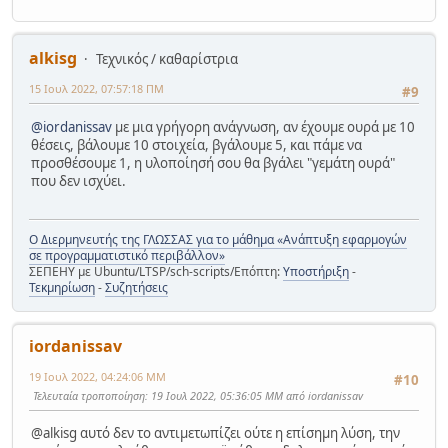
alkisg
Τεχνικός / καθαρίστρια
15 Ιουλ 2022, 07:57:18 ΠΜ
#9
@iordanissav
με μια γρήγορη ανάγνωση, αν έχουμε ουρά με 10
θέσεις, βάλουμε 10 στοιχεία, βγάλουμε 5, και πάμε να
προσθέσουμε 1, η υλοποίησή σου θα βγάλει "γεμάτη ουρά"
που δεν ισχύει.
Ο Διερμηνευτής της ΓΛΩΣΣΑΣ για το μάθημα «Ανάπτυξη εφαρμογών
σε προγραμματιστικό περιβάλλον»
ΣΕΠΕΗΥ με Ubuntu/LTSP/sch-scripts/Επόπτη:
Υποστήριξη
-
Τεκμηρίωση
-
Συζητήσεις
iordanissav
19 Ιουλ 2022, 04:24:06 ΜΜ
#10
Τελευταία τροποποίηση
: 19 Ιουλ 2022, 05:36:05 ΜΜ από iordanissav
@alkisg αυτό δεν το αντιμετωπίζει ούτε η επίσημη λύση, την