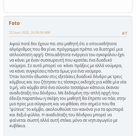
Foto
23 Ιουν 2022, 10:39:09 ΜΜ
#7
Αφού ποτέ δεν έχουν πει στο μαθητή ότι ο οποιοσδήποτε
αλγόριθμος που θα γίνει πρόγραμμα πρέπει να διατηρεί μια
απλούστατη αρχή: Οποιαδήποτε ενέργεια του εγκεφάλου έχει
να κάνει με έναν συσσωρευτή που κρατάει ένα δυαδικό
νούμερο. Σε αυτό μπορεί να κάνει πράξεις με αλλά νούμερα,
να κάνει συγκρίσεις πάντα όμως για ένα νούμερο.
Όταν λοιπόν έδωσαν στις εξετάσεις δυαδικό δένδρο με τρεις
κόμβους και του ζήτησαν τις τέσσερις εκδοχές για κάθε μία νέα
τιμή, νέο κόμβο από ένα σύνολο τεσσάρων κάποιοι έκαναν
αναδιάταξη του δένδρου. Με δεδομένη την απλή αρχή που
έδειξα παραπάνω η σκέψη του μαθητή θα έπρεπε να πάει στην
μια προς μια σύγκριση και να φθάσει στο σημείο που θα
"φύτευε" το κόμβο, ακολουθούσε τον κανόνα για τα αριστερά
και δεξιά φύλλα. Η αναδιάταξη του δένδρου μπορεί να
φαίνεται σωστή αλλά αυτή στέκει μόνο σε νηπιαγωγείο με
κυβάκια.