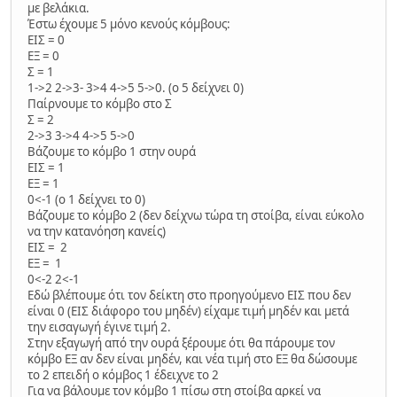
με βελάκια.
Έστω έχουμε 5 μόνο κενούς κόμβους:
ΕΙΣ = 0
ΕΞ = 0
Σ = 1
1->2 2->3- 3>4 4->5 5->0. (ο 5 δείχνει 0)
Παίρνουμε το κόμβο στο Σ
Σ = 2
2->3 3->4 4->5 5->0
Βάζουμε το κόμβο 1 στην ουρά
ΕΙΣ = 1
ΕΞ = 1
0<-1 (ο 1 δείχνει το 0)
Βάζουμε το κόμβο 2 (δεν δείχνω τώρα τη στοίβα, είναι εύκολο
να την κατανόηση κανείς)
ΕΙΣ = 2
ΕΞ = 1
0<-2 2<-1
Εδώ βλέπουμε ότι τον δείκτη στο προηγούμενο ΕΙΣ που δεν
είναι 0 (ΕΙΣ διάφορο του μηδέν) είχαμε τιμή μηδέν και μετά
την εισαγωγή έγινε τιμή 2.
Στην εξαγωγή από την ουρά ξέρουμε ότι θα πάρουμε τον
κόμβο ΕΞ αν δεν είναι μηδέν, και νέα τιμή στο ΕΞ θα δώσουμε
το 2 επειδή ο κόμβος 1 έδειχνε το 2
Για να βάλουμε τον κόμβο 1 πίσω στη στοίβα αρκεί να