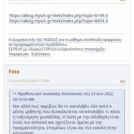
#4
https://alkisg.mysch.gr/steki/index.php?topic=8149.0
https://alkisg.mysch.gr/steki/index.php?topic=8654.0
Ο Διερμηνευτής της ΓΛΩΣΣΑΣ για το μάθημα «Ανάπτυξη εφαρμογών
σε προγραμματιστικό περιβάλλον»
ΣΕΠΕΗΥ με Ubuntu/LTSP/sch-scripts/Επόπτη:
Υποστήριξη
-
Τεκμηρίωση
-
Συζητήσεις
Foto
23 Ιουν 2022, 09:52:12 ΜΜ
#5
Παράθεση από: Αναστάσης Κολιόπουλος στις 23 Ιουν 2022,
09:16:54 ΜΜ
Ναι αλλά πως ακριβώς θα το καταλάβει όλο αυτό ο
μέσος μαθητής που δυσκολεύεται να καταλάβει τι κάνει
η ταξινόμηση φυσαλίδας; Η λύση με την ολίσθηση είναι
πολύ πιο απλοϊκή και σχετίζεται άμεσα με την
πραγματικότητα, επομένως είναι και πιο εύκολη στην
κατανόηση.