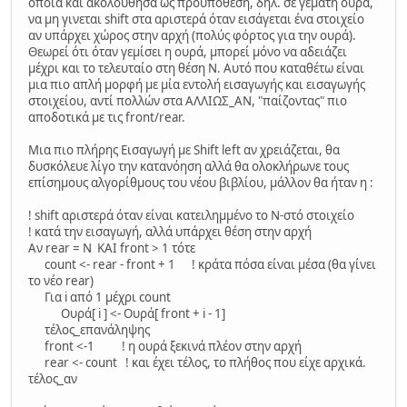
οποία και ακολούθησα ως προϋπόθεση, δηλ. σε γεμάτη ουρά,
να μη γινεται shift στα αριστερά όταν εισάγεται ένα στοιχείο
αν υπάρχει χώρος στην αρχή (πολύς φόρτος για την ουρά).
Θεωρεί ότι όταν γεμίσει η ουρά, μπορεί μόνο να αδειάζει
μέχρι και το τελευταίο στη θέση Ν. Αυτό που καταθέτω είναι
μια πιο απλή μορφή με μία εντολή εισαγωγής και εισαγωγής
στοιχείου, αντί πολλών στα ΑΛΛΙΩΣ_ΑΝ, "παίζοντας" πιο
αποδοτικά με τις front/rear.
Μια πιο πλήρης Εισαγωγή με Shift left αν χρειάζεται, θα
δυσκόλευε λίγο την κατανόηση αλλά θα ολοκλήρωνε τους
επίσημους αλγορίθμους του νέου βιβλίου, μάλλον θα ήταν η :
! shift αριστερά όταν είναι κατειλημμένο το Ν-στό στοιχείο
! κατά την εισαγωγή, αλλά υπάρχει θέση στην αρχή
Αν rear = N KAI front > 1 τότε
count <- rear - front + 1 ! κράτα πόσα είναι μέσα (θα γίνει
το νέο rear)
Για i από 1 μέχρι count
Ουρά[ i ] <- Ουρά[ front + i - 1]
τέλος_επανάληψης
front <-1 ! η ουρά ξεκινά πλέον στην αρχή
rear <- count ! και έχει τέλος, το πλήθος που είχε αρχικά.
τέλος_αν