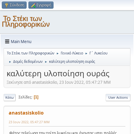
Σύνδεση
Εγγραφή
Το Στέκι των
Πληροφορικών
Main Menu
Το Στέκι των Πληροφορικών
Γενικό Λύκειο
Γ΄ Λυκείου
►
►
Δομές δεδομένων
καλύτερη υλοποίηση ουράς
►
►
καλύτερη υλοποίηση ουράς
Ξεκίνησε από anastasiskolio, 23 Ιουν 2022, 05:47:27 ΜΜ
Σελίδες
1
Κάτω
User Actions
anastasiskolio
23 Ιουν 2022, 05:47:27 ΜΜ
Φέτος τελείωσα την τρίτη λυκείου και έχοντας μπει πολλές