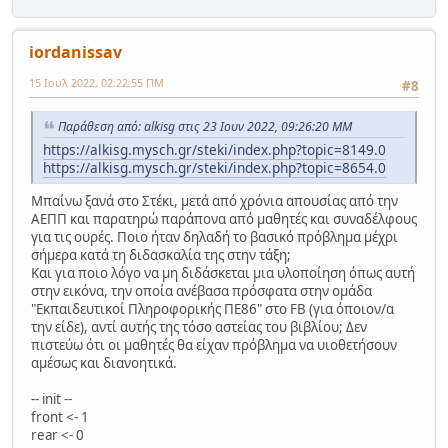
iordanissav
15 Ιουλ 2022, 02:22:55 ΠΜ
#8
Παράθεση από: alkisg στις 23 Ιουν 2022, 09:26:20 ΜΜ
https://alkisg.mysch.gr/steki/index.php?topic=8149.0
https://alkisg.mysch.gr/steki/index.php?topic=8654.0
Μπαίνω ξανά στο Στέκι, μετά από χρόνια απουσίας από την
ΑΕΠΠ και παρατηρώ παράπονα από μαθητές και συναδέλφους
για τις ουρές. Ποιο ήταν δηλαδή το βασικό πρόβλημα μέχρι
σήμερα κατά τη διδασκαλία της στην τάξη;
Και για ποιο λόγο να μη διδάσκεται μια υλοποίηση όπως αυτή
στην εικόνα, την οποία ανέβασα πρόσφατα στην ομάδα
"Εκπαιδευτικοί Πληροφορικής ΠΕ86" στο FB (για όποιον/α
την είδε), αντί αυτής της τόσο αστείας του βιβλίου; Δεν
πιστεύω ότι οι μαθητές θα είχαν πρόβλημα να υιοθετήσουν
αμέσως και διανοητικά.
-- init --
front <- 1
rear <- 0