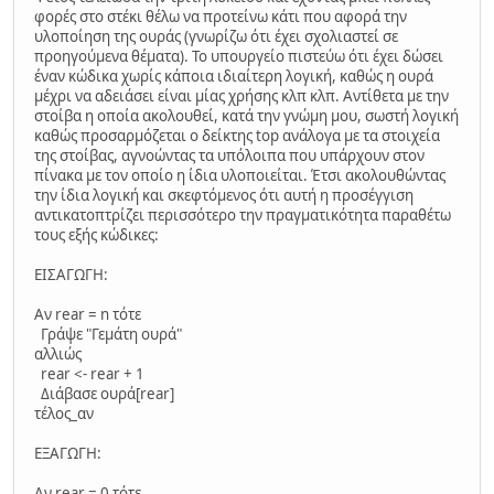
φορές στο στέκι θέλω να προτείνω κάτι που αφορά την
υλοποίηση της ουράς (γνωρίζω ότι έχει σχολιαστεί σε
προηγούμενα θέματα). Το υπουργείο πιστεύω ότι έχει δώσει
έναν κώδικα χωρίς κάποια ιδιαίτερη λογική, καθώς η ουρά
μέχρι να αδειάσει είναι μίας χρήσης κλπ κλπ. Αντίθετα με την
στοίβα η οποία ακολουθεί, κατά την γνώμη μου, σωστή λογική
καθώς προσαρμόζεται ο δείκτης top ανάλογα με τα στοιχεία
της στοίβας, αγνοώντας τα υπόλοιπα που υπάρχουν στον
πίνακα με τον οποίο η ίδια υλοποιείται. Έτσι ακολουθώντας
την ίδια λογική και σκεφτόμενος ότι αυτή η προσέγγιση
αντικατοπτρίζει περισσότερο την πραγματικότητα παραθέτω
τους εξής κώδικες:
ΕΙΣΑΓΩΓΗ:
Αν rear = n τότε
Γράψε "Γεμάτη ουρά"
αλλιώς
rear <- rear + 1
Διάβασε ουρά[rear]
τέλος_αν
ΕΞΑΓΩΓΗ:
Αν rear = 0 τότε