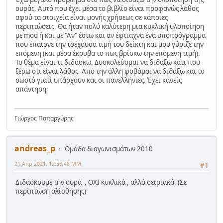
ουράς. Αυτό που έχει μέσα το βιβλίο είναι προφανώς λάθος
αφού τα στοιχεία είναι μονής χρήσεως σε κάποιες
περιπτώσεις. Θα ήταν πολύ καλύτερη μια κυκλική υλοποίηση
με mod ή και με "Αν" έστω και αν έφτιαχνα ένα υποπρόγραμμα
που έπαιρνε την τρέχουσα τιμή του δείκτη και μου γύριζε την
επόμενη (και μέσα έκρυβα το πως βρίσκω την επόμενη τιμή).
Το θέμα είναι τι διδάσκω. Δυσκολεύομαι να διδάξω κάτι που
ξέρω ότι είναι λάθος. Από την άλλη φοβάμαι να διδάξω και το
σωστό γιατί υπάρχουν και οι πανελλήνιες. Έχει κανείς
απάντηση;
Γιώργος Παπαργύρης
andreas_p
Ομάδα διαγωνισμάτων 2010
21 Απρ 2021, 12:56:48 ΜΜ
#1
Διδάσκουμε την ουρά , ΟΧΙ κυκλικά , αλλά σειριακά. (Σε
περίπτωση ολίσθησης)