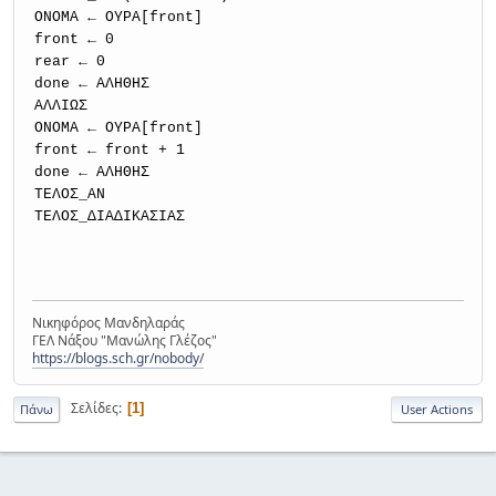
ΟΝΟΜΑ ← ΟΥΡΑ[front]
front ← 0
rear ← 0
done ← ΑΛΗΘΗΣ
ΑΛΛΙΩΣ
ΟΝΟΜΑ ← ΟΥΡΑ[front]
front ← front + 1
done ← ΑΛΗΘΗΣ
ΤΕΛΟΣ_ΑΝ
ΤΕΛΟΣ_ΔΙΑΔΙΚΑΣΙΑΣ
Νικηφόρος Μανδηλαράς
ΓΕΛ Νάξου "Μανώλης Γλέζος"
https://blogs.sch.gr/nobody/
Σελίδες
1
Πάνω
User Actions