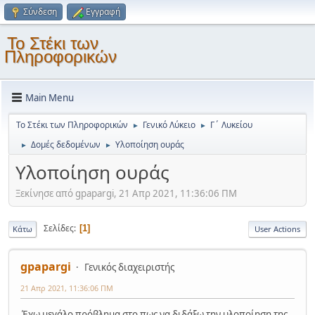
Σύνδεση
Εγγραφή
Το Στέκι των
Πληροφορικών
Main Menu
Το Στέκι των Πληροφορικών
Γενικό Λύκειο
Γ΄ Λυκείου
►
►
Δομές δεδομένων
Υλοποίηση ουράς
►
►
Υλοποίηση ουράς
Ξεκίνησε από gpapargi, 21 Απρ 2021, 11:36:06 ΠΜ
Σελίδες
1
Κάτω
User Actions
gpapargi
Γενικός διαχειριστής
21 Απρ 2021, 11:36:06 ΠΜ
Έχω μεγάλο πρόβλημα στο πως να διδάξω την υλοποίηση της