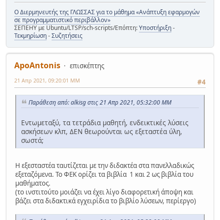
Ο Διερμηνευτής της ΓΛΩΣΣΑΣ για το μάθημα «Ανάπτυξη εφαρμογών
σε προγραμματιστικό περιβάλλον»
ΣΕΠΕΗΥ με Ubuntu/LTSP/sch-scripts/Επόπτη:
Υποστήριξη
-
Τεκμηρίωση
-
Συζητήσεις
ApoAntonis
επισκέπτης
21 Απρ 2021, 09:20:01 ΜΜ
#4
Παράθεση από: alkisg στις 21 Απρ 2021, 05:32:00 ΜΜ
Εντωμεταξύ, τα τετράδια μαθητή, ενδεικτικές λύσεις
ασκήσεων κλπ, ΔΕΝ θεωρούνται ως εξεταστέα ύλη,
σωστά;
Η εξεσταστέα ταυτίζεται με την διδακτέα στα πανελλαδικώς
εξεταζόμενα. Το ΦΕΚ ορίζει τα βιβλία 1 και 2 ως βιβλία του
μαθήματος.
(το ινστιτούτο μοιάζει να έχει λίγο διαφορετική άποψη και
βάζει στα διδακτικά εγχειρίδια το βιβλίο λύσεων, περίεργο)