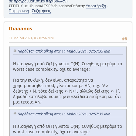
σε προγραμματιστικό περιβάλλον»
ΣΕΠΕΗΥ με Ubuntu/LTSP/sch-scripts/Επόπτη:
Υποστήριξη
-
Τεκμηρίωση
-
Συζητήσεις
thaaanos
11 Μαΐου 2021, 03:10:56 ΜΜ
#8
Παράθεση από: alkisg στις 11 Μαΐου 2021, 02:57:35 ΜΜ
Η εισαγωγή από Ο(1) γίνεται Ο(Ν). Συνήθως μετράμε το
worst case complexity, όχι το average:
Για την κυκλική, δεν είναι απαραίτητο να
χρησιμοποιηθεί mod, γίνεται και με ΑΝ, π.χ. "Αν
δείκτης < Ν, τότε δείκτης <- Ν+1, αλλιώς δείκτης <- 1`.
Δηλαδή καταλαβαίνουν την ευκλείδεια διαίρεση και όχι
μια τέτοια ΑΝ;
Παράθεση από: alkisg στις 11 Μαΐου 2021, 02:57:35 ΜΜ
Η εισαγωγή από Ο(1) γίνεται Ο(Ν). Συνήθως μετράμε το
worst case complexity, όχι το average: