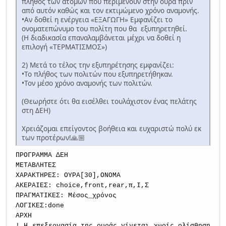
πλήθος των ατόμων που περιμένουν στην ουρά πριν
από αυτόν καθώς και τον εκτιμώμενο χρόνο αναμονής.
•Αν δοθεί η ενέργεια «ΕΞΑΓΩΓΗ» Εμφανίζει το
ονοματεπώνυμο του πολίτη που θα εξυπηρετηθεί.
(Η διαδικασία επαναλαμβάνεται μέχρι να δοθεί η
επιλογή «ΤΕΡΜΑΤΙΣΜΟΣ»)
2) Μετά το τέλος την εξυπηρέτησης εμφανίζει:
•Το πλήθος των πολιτών που εξυπηρετήθηκαν.
•Τον μέσο χρόνο αναμονής των πολιτών.
(Θεωρήστε ότι θα εισέλθει τουλάχιστον ένας πελάτης
στη ΔΕΗ)
Χρειάζομαι επείγοντος βοήθεια και ευχαριστώ πολύ εκ
των προτέρων!🙏🏼
ΠΡΟΓΡΑΜΜΑ ΔΕΗ
ΜΕΤΑΒΛΗΤΕΣ
ΧΑΡΑΚΤΗΡΕΣ: ΟΥΡΑ[30],ΟΝΟΜΑ
ΑΚΕΡΑΙΕΣ: choice,front,rear,π,Ι,Σ
ΠΡΑΓΜΑΤΙΚΕΣ: Μέσος_χρόνος
ΛΟΓΙΚΕΣ:done
ΑΡΧΗ
! Η επεξεργασία της ουράς γίνεται χωρίς ολίσθηση