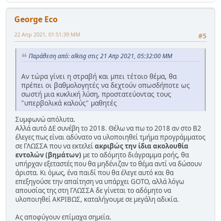
George Eco
22 Απρ 2021, 01:51:39 ΜΜ
#5
Παράθεση από: alkisg στις 21 Απρ 2021, 05:32:00 ΜΜ
Αν τώρα γίνει η στραβή και μπει τέτοιο θέμα, θα
πρέπει οι βαθμολογητές να δεχτούν οπωσδήποτε ως
σωστή μια κυκλική λύση, προστατεύοντας τους
"υπερβολικά καλούς" μαθητές
Συμφωνώ απόλυτα.
Αλλά αυτό ΔΕ συνέβη το 2018. Θέλω να πω το 2018 αν στο Β2
έλεγες πως είναι αδύνατο να υλοποιηθεί τμήμα προγράμματος
σε ΓΛΩΣΣΑ που να εκτελεί
ακριβώς την ίδια ακολουθία
εντολών (βημάτων)
με το αδόμητο διάγραμμα ροής, θα
υπήρχαν εξεταστές που θα μηδένιζαν το θέμα αντί να δώσουν
άριστα. Κι όμως, ένα παιδί που θα έλεγε αυτό και θα
επεξηγούσε την απαίτηση να υπάρχει GOTO, αλλά λόγω
απουσίας της στη ΓΛΩΣΣΑ δε γίνεται το αδόμητο να
υλοποιηθεί ΑΚΡΙΒΩΣ, καταλήγουμε σε μεγάλη αδικία.
Ας αποφύγουν επίμαχα σημεία.