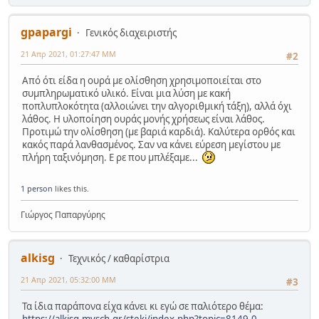
gpapargi
Γενικός διαχειριστής
21 Απρ 2021, 01:27:47 ΜΜ
#2
Από ότι είδα η ουρά με ολίσθηση χρησιμοποιείται στο
συμπληρωματικό υλικό. Είναι μια λύση με κακή
ποπλυπλοκότητα (αλλοιώνει την αλγοριθμική τάξη), αλλά όχι
λάθος. Η υλοποίηση ουράς μονής χρήσεως είναι λάθος.
Προτιμώ την ολίσθηση (με βαριά καρδιά). Καλύτερα ορθός και
κακός παρά λανθασμένος. Σαν να κάνει εύρεση μεγίστου με
πλήρη ταξινόμηση. Ε ρε που μπλέξαμε...
1 person
likes this.
Γιώργος Παπαργύρης
alkisg
Τεχνικός / καθαρίστρια
21 Απρ 2021, 05:32:00 ΜΜ
#3
Τα ίδια παράπονα είχα κάνει κι εγώ σε παλιότερο θέμα: