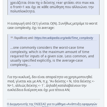
χρειάζεται όταν πχ ο δείκτης rear φτάσει στο max και
ο front>1 και όχι σε κάθε απώθηση που αλλοιώνει την
πολυπλοκότητα.
Η εισαγωγή από Ο(1) γίνεται Ο(Ν). Συνήθως μετράμε το worst
case complexity, όχι το average:
Παράθεση από:
https://en.wikipedia.org/wiki/Time_complexity
...one commonly considers the worst-case time
complexity, which is the maximum amount of time
required for inputs of a given size. Less common, and
usually specified explicitly, is the average-case
complexity,...
Για την κυκλική, δεν είναι απαραίτητο να χρησιμοποιηθεί
mod, γίνεται και με ΑΝ, π.χ. "Αν δείκτης < Ν, τότε δείκτης <-
Ν+1, αλλιώς δείκτης <- 1`. Δηλαδή καταλαβαίνουν την
ευκλείδεια διαίρεση και όχι μια τέτοια ΑΝ;
Ο Διερμηνευτής της ΓΛΩΣΣΑΣ για το μάθημα «Ανάπτυξη εφαρμογών