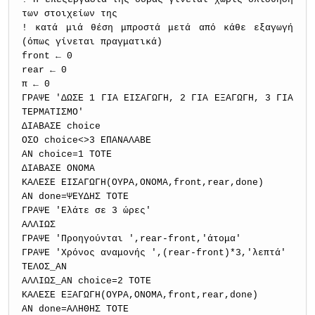
των στοιχείων της
! κατά μιά θέση μπροστά μετά από κάθε εξαγωγή
(όπως γίνεται πραγματικά)
front ← 0
rear ← 0
π ← 0
ΓΡΑΨΕ 'ΔΩΣΕ 1 ΓΙΑ ΕΙΣΑΓΩΓΗ, 2 ΓΙΑ ΕΞΑΓΩΓΗ, 3 ΓΙΑ
ΤΕΡΜΑΤΙΣΜΟ'
ΔΙΑΒΑΣΕ choice
ΟΣΟ choice<>3 ΕΠΑΝΑΛΑΒΕ
ΑΝ choice=1 ΤΟΤΕ
ΔΙΑΒΑΣΕ ΟΝΟΜΑ
ΚΑΛΕΣΕ ΕΙΣΑΓΩΓΗ(ΟΥΡΑ,ΟΝΟΜΑ,front,rear,done)
ΑΝ done=ΨΕΥΔΗΣ ΤΟΤΕ
ΓΡΑΨΕ 'Ελάτε σε 3 ώρες'
ΑΛΛΙΩΣ
ΓΡΑΨΕ 'Προηγούνται ',rear-front,'άτομα'
ΓΡΑΨΕ 'Χρόνος αναμονής ',(rear-front)*3,'λεπτά'
ΤΕΛΟΣ_ΑΝ
ΑΛΛΙΩΣ_ΑΝ choice=2 ΤΟΤΕ
ΚΑΛΕΣΕ ΕΞΑΓΩΓΗ(ΟΥΡΑ,ΟΝΟΜΑ,front,rear,done)
ΑΝ done=ΑΛΗΘΗΣ ΤΟΤΕ