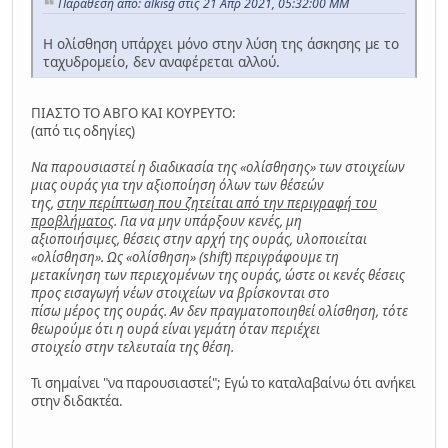
Παράθεση από: alkisg στις 21 Απρ 2021, 05:32:00 ΜΜ
Η ολίσθηση υπάρχει μόνο στην λύση της άσκησης με το
ταχυδρομείο, δεν αναφέρεται αλλού.
ΠΙΑΣΤΟ ΤΟ ΑΒΓΟ ΚΑΙ ΚΟΥΡΕΥΤΟ:
(από τις οδηγίες)
Να παρουσιαστεί η διαδικασία της «ολίσθησης» των στοιχείων
μιας ουράς για την αξιοποίηση όλων των θέσεών
της,
στην περίπτωση που ζητείται από την περιγραφή του
προβλήματος
. Για να μην υπάρξουν κενές, μη
αξιοποιήσιμες, θέσεις στην αρχή της ουράς, υλοποιείται
«ολίσθηση». Ως «ολίσθηση» (shift) περιγράφουμε τη
μετακίνηση των περιεχομένων της ουράς, ώστε οι κενές θέσεις
προς εισαγωγή νέων στοιχείων να βρίσκονται στο
πίσω μέρος της ουράς. Αν δεν πραγματοποιηθεί ολίσθηση, τότε
θεωρούμε ότι η ουρά είναι γεμάτη όταν περιέχει
στοιχείο στην τελευταία της θέση.
Τι σημαίνει "να παρουσιαστεί"; Εγώ το καταλαβαίνω ότι ανήκει
στην διδακτέα.