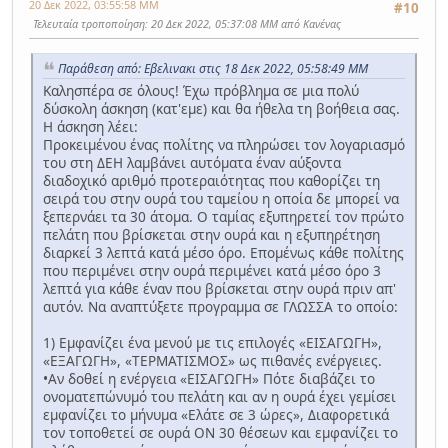
20 Δεκ 2022, 03:55:58 ΜΜ
#10
Τελευταία τροποποίηση
: 20 Δεκ 2022, 05:37:08 ΜΜ από Κανένας
Παράθεση από: Εβελινακι στις 18 Δεκ 2022, 05:58:49 ΜΜ
Καλησπέρα σε όλους! Έχω πρόβλημα σε μια πολύ
δύσκολη άσκηση (κατ'εμε) και θα ήθελα τη βοήθεια σας.
Η άσκηση λέει:
Προκειμένου ένας πολίτης να πληρώσει τον λογαριασμό
του στη ΔΕΗ λαμβάνει αυτόματα έναν αύξοντα
διαδοχικό αριθμό προτεραιότητας που καθορίζει τη
σειρά του στην ουρά του ταμείου η οποία δε μπορεί να
ξεπερνάει τα 30 άτομα. Ο ταμίας εξυπηρετεί τον πρώτο
πελάτη που βρίσκεται στην ουρά και η εξυπηρέτηση
διαρκεί 3 λεπτά κατά μέσο όρο. Επομένως κάθε πολίτης
που περιμένει στην ουρά περιμένει κατά μέσο όρο 3
λεπτά για κάθε έναν που βρίσκεται στην ουρά πριν απ'
αυτόν. Να αναπτύξετε προγραμμα σε ΓΛΩΣΣΑ το οποίο:
1) Εμφανίζει ένα μενού με τις επιλογές «ΕΙΣΑΓΩΓΗ»,
«ΕΞΑΓΩΓΗ», «ΤΕΡΜΑΤΙΣΜΟΣ» ως πιθανές ενέργειες.
•Αν δοθεί η ενέργεια «ΕΙΣΑΓΩΓΗ» Πότε διαβάζει το
ονοματεπώνυμό του πελάτη και αν η ουρά έχει γεμίσει
εμφανίζει το μήνυμα «Ελάτε σε 3 ώρες», Διαφορετικά
τον τοποθετεί σε ουρά ΟΝ 30 θέσεων και εμφανίζει το