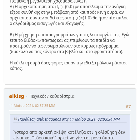
Για μένα η μέγαλύτερη χαζομάρα είναι η
Α) Η αρχικοποιηση στο (f,r)=(0,0) με αποτέλεσμα την ανάγκη
έξτρα συνθήκης στην μετάβαση από και πρός κενη ουρά, αν
αρχικοποιουνταν οι δείκτες στο (f,r)=(1,0) θα ήταν πίο απλός
ο αλγόριθμος εισαγωγής και εξαγωγής.
Β) Η μή χρήση υποπρογραμμάτων για τις λειτουργίες της. Εγώ
έτσι το διδάσκω πάντως και ας επιμένουν τα παιδία να
προτιμούν να τις ενσωματώνουν στο κυρίως πρόγραμμα
(δύσκολο να πας κόντρα στο βιβλίο και στο φροντιστήριο).
Η κύκλική ουρά όσες φορές και αν την έδειξα μάλλον μάταιος
κόπος.
alkisg
Τεχνικός / καθαρίστρια
11 Μαΐου 2021, 02:57:35 ΜΜ
#7
Παράθεση από: thaaanos στις 11 Μαΐου 2021, 02:03:34 ΜΜ
Ύστερα από αρκετή σκέψη κατέληξα οτι η ολίσθηση δεν
είναι και "τόσο κακή" αρκεί να γίνεται μόνο όποτε