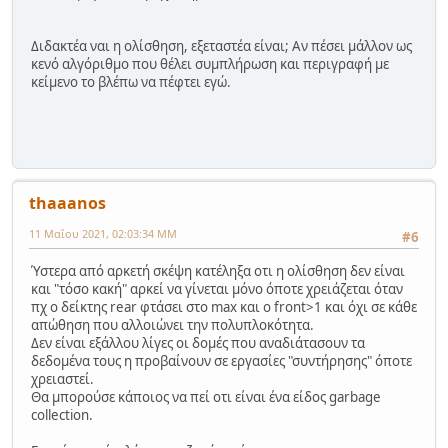
Διδακτέα ναι η ολίσθηση, εξεταστέα είναι; Αν πέσει μάλλον ως
κενό αλγόριθμο που θέλει συμπλήρωση και περιγραφή με
κείμενο το βλέπω να πέφτει εγώ.
thaaanos
11 Μαΐου 2021, 02:03:34 ΜΜ
#6
Ύστερα από αρκετή σκέψη κατέληξα οτι η ολίσθηση δεν είναι
και "τόσο κακή" αρκεί να γίνεται μόνο όποτε χρειάζεται όταν
πχ ο δείκτης rear φτάσει στο max και ο front>1 και όχι σε κάθε
απώθηση που αλλοιώνει την πολυπλοκότητα.
Δεν είναι εξάλλου λίγες οι δομές που αναδιάτασουν τα
δεδομένα τους η προβαίνουν σε εργασίες "συντήρησης" όποτε
χρειαστεί.
Θα μπορούσε κάποιος να πεί οτι είναι ένα είδος garbage
collection.