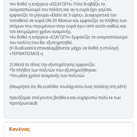
•Αν δοθεί η ενέργεια «ΕΙΣΑΓΩΓΗ» Πότε διαβάζει το
ονοματεπώνυμό του πελάτη και αν η ουρά έχει γεμίσει
εμφανίζει το μήνυμα «Ελάτε σε 3 ώρες», Διαφορετικά τον
τοποθετεί σε ουρά ΟΝ 30 θέσεων και εμφανίζει το πλήθος των
ατόμων που περιμένουν στην ουρά πριν από αυτόν καθώς και
τον εκτιμώμενο χρόνο αναμονής.
•Αν δοθεί η ενέργεια «ΕΞΑΓΩΓΗ» Εμφανίζει το ονοματεπώνυμο
του πολίτη που θα εξυπηρετηθεί.
(Η διαδικασία επαναλαμβάνεται μέχρι να δοθεί η επιλογή
«ΤΕΡΜΑΤΙΣΜΟΣ»)
2) Μετά το τέλος την εξυπηρέτησης εμφανίζει:
•Το πλήθος των πολιτών που εξυπηρετήθηκαν.
•Τον μέσο χρόνο αναμονής των πολιτών.
(Θεωρήστε ότι θα εισέλθει τουλάχιστον ένας πελάτης στη ΔΕΗ)
Χρειάζομαι επείγοντος βοήθεια και ευχαριστώ πολύ εκ των
προτέρων!🙏🏼
Κανένας