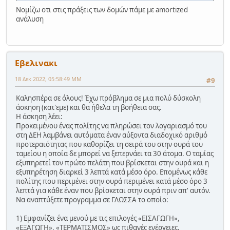
Νομίζω οτι στις πράξεις των δομών πάμε με amortized
ανάλυση
Εβελινακι
18 Δεκ 2022, 05:58:49 ΜΜ
#9
Καλησπέρα σε όλους! Έχω πρόβλημα σε μια πολύ δύσκολη
άσκηση (κατ'εμε) και θα ήθελα τη βοήθεια σας.
Η άσκηση λέει:
Προκειμένου ένας πολίτης να πληρώσει τον λογαριασμό του
στη ΔΕΗ λαμβάνει αυτόματα έναν αύξοντα διαδοχικό αριθμό
προτεραιότητας που καθορίζει τη σειρά του στην ουρά του
ταμείου η οποία δε μπορεί να ξεπερνάει τα 30 άτομα. Ο ταμίας
εξυπηρετεί τον πρώτο πελάτη που βρίσκεται στην ουρά και η
εξυπηρέτηση διαρκεί 3 λεπτά κατά μέσο όρο. Επομένως κάθε
πολίτης που περιμένει στην ουρά περιμένει κατά μέσο όρο 3
λεπτά για κάθε έναν που βρίσκεται στην ουρά πριν απ' αυτόν.
Να αναπτύξετε προγραμμα σε ΓΛΩΣΣΑ το οποίο:
1) Εμφανίζει ένα μενού με τις επιλογές «ΕΙΣΑΓΩΓΗ»,
«ΕΞΑΓΩΓΗ», «ΤΕΡΜΑΤΙΣΜΟΣ» ως πιθανές ενέργειες.