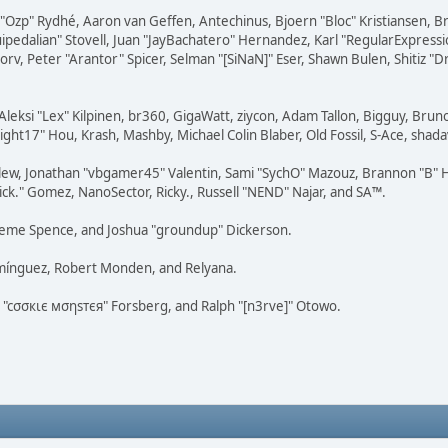
ar "Ozp" Rydhé, Aaron van Geffen, Antechinus, Bjoern "Bloc" Kristiansen,
squipedalian" Stovell, Juan "JayBachatero" Hernandez, Karl "RegularExpr
orv, Peter "Arantor" Spicer, Selman "[SiNaN]" Eser, Shawn Bulen, Shitiz 
Aleksi "Lex" Kilpinen, br360, GigaWatt, ziycon, Adam Tallon, Bigguy, Brun
ght17" Hou, Krash, Mashby, Michael Colin Blaber, Old Fossil, S-Ace, sha
lew, Jonathan "vbgamer45" Valentin, Sami "SychO" Mazouz, Brannon "B" H
ick." Gomez, NanoSector, Ricky., Russell "NEND" Najar, and SA™.
 Graeme Spence, and Joshua "groundup" Dickerson.
omínguez, Robert Monden, and Relyana.
us "cσσкιє мσηѕтєя" Forsberg, and Ralph "[n3rve]" Otowo.