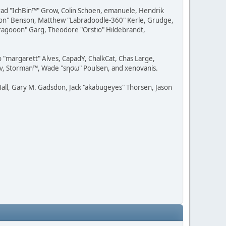
 Brad "IchBin™" Grow, Colin Schoen, emanuele, Hendrik
ession" Benson, Matthew "Labradoodle-360" Kerle, Grudge,
"Dragooon" Garg, Theodore "Orstio" Hildebrandt,
o "margarett" Alves, CapadY, ChalkCat, Chas Large,
dav, Storman™, Wade "sησω" Poulsen, and xenovanis.
all, Gary M. Gadsdon, Jack "akabugeyes" Thorsen, Jason