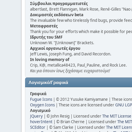
Σύμβουλοι προγραμματιστές
albertlast, Brett Flannigan, Mark Rose, René-Gilles "N
Δοκιμαστές εκδόσεων beta
The invaluable few who tirelessly find bugs, provide fee
Μεταφραστές
Thank you for your efforts which make it possible for pe
Ιδρυτής του SMF
Unknown W. "[Unknown]" Brackets.
Αρχικοί οργανωτές έργου
Jeff Lewis, Joseph Fung, and David Recordon.
In loving memory of
Crip, K@, metallica48423, Paul_Pauline, and Rock Lee.
Και για όποιον ίσως ξεχάσαμε: ευχαριστούμε!
Λογισμικό/Γραφικά
Γραφικά
Fugue Icons
| © 2012 Yusuke Kamiyamane | These icons 
Oxygen Icons
| These icons are licensed under
GNU LGP
Λογισμικό
JQuery
| © John Resig | Licensed under
The MIT License
hoverIntent
| © Brian Cherne | Licensed under
The MIT
SCEditor
| © Sam Clarke | Licensed under
The MIT Licen