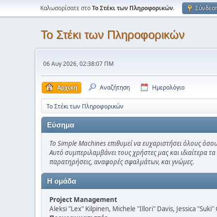
Καλωσορίσατε στο
Το Στέκι των Πληροφορικών
.
Σύνδεσ
Το Στέκι των Πληροφορικών
06 Αυγ 2026, 02:38:07 ΠΜ
Αρχική
Αναζήτηση
Ημερολόγιο
Το Στέκι των Πληροφορικών
Εύσημα
Το Simple Machines επιθυμεί να ευχαριστήσει όλους όσου
Αυτό συμπεριλαμβάνει τους χρήστες μας και ιδιαίτερα τα
παρατηρήσεις, αναφορές σφαλμάτων, και γνώμες.
Η ομάδα
Project Management
Aleksi "Lex" Kilpinen, Michele "Illori" Davis, Jessica "Suk