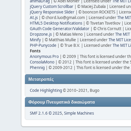
animaDrag
| © Abel Mohler | Licensed under
The MIT Li
jQuery Custom Scrollbar
| © Maciej Zubala | Licensed u
jQuery Responsive Slider
| © booncon ROCKETS | Licen
At.js
| © chord.luo@gmail.com | Licensed under
The MIT
HTML5 Desktop Notifications
| © Tsvetan Tsvetkov | Li
GAuth Code Generator/Validator
| © Chris Cornutt | L
Dropzone.js
| © Matias Meno | Licensed under
The MIT 
Minify
| © Matthias Mullie | Licensed under
The MIT Lice
PHP-Punycode
| © True B.V. | Licensed under
The MIT L
Fonts
Anonymous Pro
| © 2009 | This font is licensed under t
ConsolaMono
| © 2012 | This font is licensed under the
Phennig
| © 2009-2012 | This font is licensed under the
Μετατροπές
Code Highlighting
© 2010–2021, Bugo
Φόρουμ Πνευματικά δικαιώματα
SMF 2.1.6 © 2025
,
Simple Machines