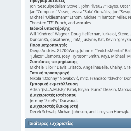
Προγραμματιστές
Jon "Sesquipedalian" Stovell, John "live627" Rayes, Osc
Jan "Compuart" Visser, Jessica "Suki" González, Jon "Se
Michael "Oldiesmann" Eshom, Michael "Thantos" Miller, N
Thorsten "TE" Eurich, and winrules.
Ειδικοί υποστήριξης
Will "Kindred" Wagner, Doug Heffernan, lurkalot, Steve, 
Duncan85, gbsothere, JimM, Justyne, Kat, Kevin "greykni
Παραμετροποιητές
Diego Andrés, GL700Wing, Johnnie "TwitchisMental" Bal
"JBlaze" Clemons, Joey "Tyrsson" Smith, Kays, Michael "M
Συντάκτες τεκμηρίωσης
Michele "Illori" Davis, Irisado, AngelinaBelle, Chainy,
Τοπική προσαρμογή
Nikola "Dzonny" Novaković, m4z, Francisco "d3vcho" D
Εμπορική εκμετάλλευση
Adish "(F.L.A.M.E.R)" Patel, Bryan "Runic" Deakin, Marc
Διαχειριστές ιστότοπου
Jeremy "SleePy" Darwood.
Διαχειριστές διακομιστή
Derek Schwab, Michael Johnson, and Liroy van Hoewijk.
Ιδιαίτερες ευχαριστίες