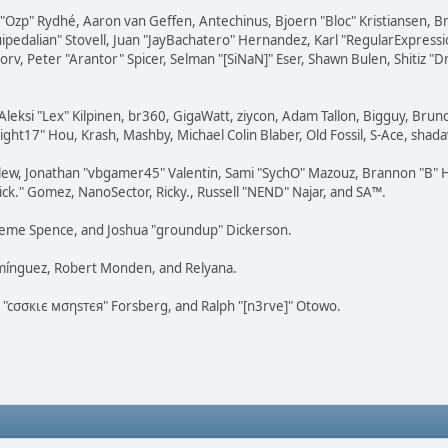
ar "Ozp" Rydhé, Aaron van Geffen, Antechinus, Bjoern "Bloc" Kristiansen,
squipedalian" Stovell, Juan "JayBachatero" Hernandez, Karl "RegularExpr
orv, Peter "Arantor" Spicer, Selman "[SiNaN]" Eser, Shawn Bulen, Shitiz 
Aleksi "Lex" Kilpinen, br360, GigaWatt, ziycon, Adam Tallon, Bigguy, Brun
ght17" Hou, Krash, Mashby, Michael Colin Blaber, Old Fossil, S-Ace, sha
lew, Jonathan "vbgamer45" Valentin, Sami "SychO" Mazouz, Brannon "B" H
ick." Gomez, NanoSector, Ricky., Russell "NEND" Najar, and SA™.
 Graeme Spence, and Joshua "groundup" Dickerson.
omínguez, Robert Monden, and Relyana.
us "cσσкιє мσηѕтєя" Forsberg, and Ralph "[n3rve]" Otowo.