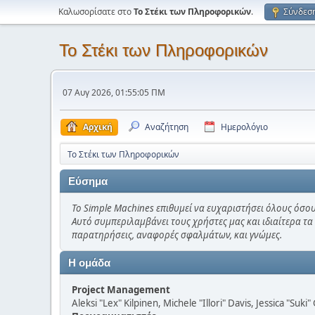
Καλωσορίσατε στο
Το Στέκι των Πληροφορικών
.
Σύνδεσ
Το Στέκι των Πληροφορικών
07 Αυγ 2026, 01:55:05 ΠΜ
Αρχική
Αναζήτηση
Ημερολόγιο
Το Στέκι των Πληροφορικών
Εύσημα
Το Simple Machines επιθυμεί να ευχαριστήσει όλους όσου
Αυτό συμπεριλαμβάνει τους χρήστες μας και ιδιαίτερα τα
παρατηρήσεις, αναφορές σφαλμάτων, και γνώμες.
Η ομάδα
Project Management
Aleksi "Lex" Kilpinen, Michele "Illori" Davis, Jessica "Suk