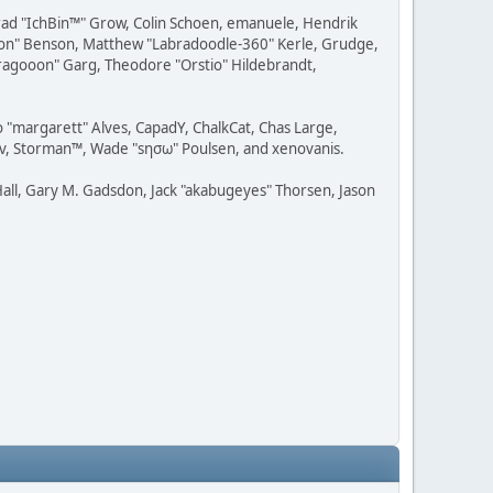
 Brad "IchBin™" Grow, Colin Schoen, emanuele, Hendrik
ession" Benson, Matthew "Labradoodle-360" Kerle, Grudge,
"Dragooon" Garg, Theodore "Orstio" Hildebrandt,
o "margarett" Alves, CapadY, ChalkCat, Chas Large,
dav, Storman™, Wade "sησω" Poulsen, and xenovanis.
all, Gary M. Gadsdon, Jack "akabugeyes" Thorsen, Jason