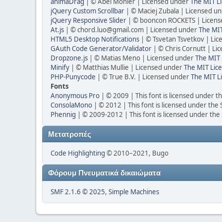
animaDrag
| © Abel Mohler | Licensed under
The MIT Li
jQuery Custom Scrollbar
| © Maciej Zubala | Licensed u
jQuery Responsive Slider
| © booncon ROCKETS | Licen
At.js
| © chord.luo@gmail.com | Licensed under
The MIT
HTML5 Desktop Notifications
| © Tsvetan Tsvetkov | Li
GAuth Code Generator/Validator
| © Chris Cornutt | L
Dropzone.js
| © Matias Meno | Licensed under
The MIT 
Minify
| © Matthias Mullie | Licensed under
The MIT Lice
PHP-Punycode
| © True B.V. | Licensed under
The MIT L
Fonts
Anonymous Pro
| © 2009 | This font is licensed under t
ConsolaMono
| © 2012 | This font is licensed under the
Phennig
| © 2009-2012 | This font is licensed under the
Μετατροπές
Code Highlighting
© 2010–2021, Bugo
Φόρουμ Πνευματικά δικαιώματα
SMF 2.1.6 © 2025
,
Simple Machines