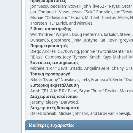
Προγραμματιστές
Jon "Sesquipedalian" Stovell, John "live627" Rayes, Osc
Jan "Compuart" Visser, Jessica "Suki" González, Jon "Se
Michael "Oldiesmann" Eshom, Michael "Thantos" Miller, N
Thorsten "TE" Eurich, and winrules.
Ειδικοί υποστήριξης
Will "Kindred" Wagner, Doug Heffernan, lurkalot, Steve, 
Duncan85, gbsothere, JimM, Justyne, Kat, Kevin "greykni
Παραμετροποιητές
Diego Andrés, GL700Wing, Johnnie "TwitchisMental" Bal
"JBlaze" Clemons, Joey "Tyrsson" Smith, Kays, Michael "M
Συντάκτες τεκμηρίωσης
Michele "Illori" Davis, Irisado, AngelinaBelle, Chainy,
Τοπική προσαρμογή
Nikola "Dzonny" Novaković, m4z, Francisco "d3vcho" D
Εμπορική εκμετάλλευση
Adish "(F.L.A.M.E.R)" Patel, Bryan "Runic" Deakin, Marc
Διαχειριστές ιστότοπου
Jeremy "SleePy" Darwood.
Διαχειριστές διακομιστή
Derek Schwab, Michael Johnson, and Liroy van Hoewijk.
Ιδιαίτερες ευχαριστίες