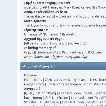
Σύμβουλοι προγραμματιστές
albertlast, Brett Flannigan, Mark Rose, René-Gilles "N
Δοκιμαστές εκδόσεων beta
The invaluable few who tirelessly find bugs, provide fee
Μεταφραστές
Thank you for your efforts which make it possible for pe
Ιδρυτής του SMF
Unknown W. "[Unknown]" Brackets.
Αρχικοί οργανωτές έργου
Jeff Lewis, Joseph Fung, and David Recordon.
In loving memory of
Crip, K@, metallica48423, Paul_Pauline, and Rock Lee.
Και για όποιον ίσως ξεχάσαμε: ευχαριστούμε!
Λογισμικό/Γραφικά
Γραφικά
Fugue Icons
| © 2012 Yusuke Kamiyamane | These icons 
Oxygen Icons
| These icons are licensed under
GNU LGP
Λογισμικό
JQuery
| © John Resig | Licensed under
The MIT License
hoverIntent
| © Brian Cherne | Licensed under
The MIT
SCEditor
| © Sam Clarke | Licensed under
The MIT Licen