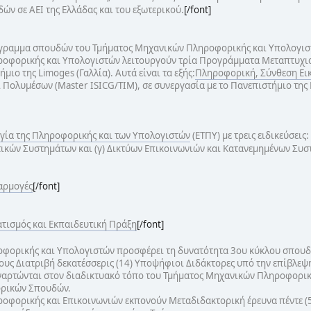
ν σε ΑΕΙ της Ελλάδας και του εξωτερικού.
[/font]
όγραμμα σπουδών του Τμήματος Μηχανικών Πληροφορικής και Υπολογι
οφορικής και Υπολογιστών λειτουργούν τρία Προγράμματα Μεταπτυχια
μιο της Limoges (Γαλλία). Αυτά είναι τα εξής:
Πληροφορική, Σύνθεση Ει
ι Πολυμέσων (Master ISICG/TIM), σε συνεργασία με το Πανεπιστήμιο της 
ογία της Πληροφορικής και των Υπολογιστών
(ETΠΥ) με τρεις ειδικεύσει
τικών Συστημάτων και (γ) Δικτύων Επικοινωνιών και Κατανεμημένων Συσ
αρμογές
[/font]
ισμός και Εκπαιδευτική Πράξη
[/font]
φορικής και Υπολογιστών προσφέρει τη δυνατότητα 3ου κύκλου σπουδώ
ους Διατριβή δεκατέσσερις (14) Υποψήφιοι Διδάκτορες υπό την επίβλεψη
ρτώνται στον διαδικτυακό τόπο του Τμήματος Μηχανικών Πληροφορική
ορικών Σπουδών.
φορικής και Επικοινωνιών εκπονούν Μεταδιδακτορική έρευνα πέντε (5)