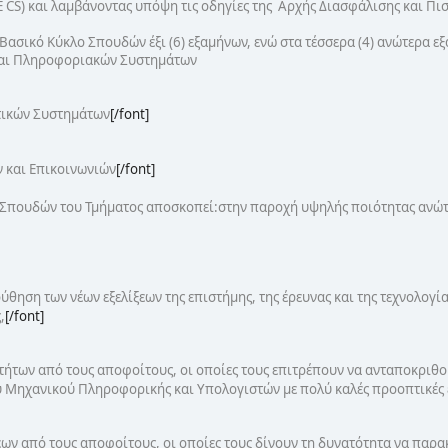
ΕΕ CS) και λαμβάνοντας υπόψη τις οδηγίες της Αρχής Διασφάλισης και Π
Βασικό Κύκλο Σπουδών έξι (6) εξαμήνων, ενώ στα τέσσερα (4) ανώτερα εξ
και Πληροφοριακών Συστημάτων
τικών Συστημάτων
[/font]
 και Επικοινωνιών
[/font]
 Σπουδών του Τμήματος αποσκοπεί:στην παροχή υψηλής ποιότητας ανώτα
θηση των νέων εξελίξεων της επιστήμης, της έρευνας και της τεχνολογί
,
[/font]
τήτων από τους αποφοίτους, οι οποίες τους επιτρέπουν να ανταποκριθο
υ Μηχανικού Πληροφορικής και Υπολογιστών με πολύ καλές προοπτικές 
ων από τους αποφοίτους, οι οποίες τους δίνουν τη δυνατότητα να παρ