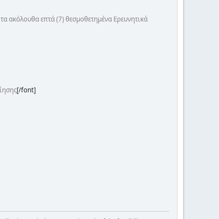
ι τα ακόλουθα επτά (7) θεσμοθετημένα Ερευνητικά
ίησης
[/font]