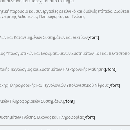
ν εκπαίδευση που παρέχεται από το Τμήμα.
ητική παρουσία και συνεργασίες σε εθνικό και διεθνές επίπεδο. Διαθέτε
αχείρισης Δεδομένων, Πληροφορίας και Γνώσης
ων και Κατανεμημένων Συστημάτων και Δικτύων
[/font]
ίας Υπολογιστικών και Ενσωματωμένων Συστημάτων, ΙοΤ και Βελτιστοπο
τικής Τεχνολογίας και Συστημάτων Ηλεκτρονικής Μάθησης
[/font]
ακής Πληροφορικής και Τεχνολογιών Υπολογιστικού Νέφους
[/font]
νικών Πληροφοριακών Συστημάτων
[/font]
υστημάτων Γνώσης, Εικόνας και Πληροφορίας
[/font]