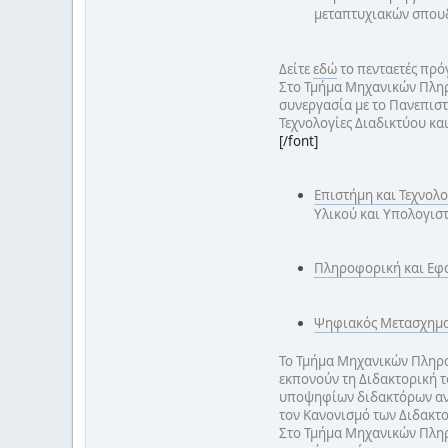
μεταπτυχιακών σπουδώ
Δείτε
εδώ
το πενταετές πρ
Στο Τμήμα Μηχανικών Πληρ
συνεργασία με το Πανεπιστή
Τεχνολογίες Διαδικτύου κα
[/font]
Επιστήμη και Τεχνολ
Υλικού και Υπολογισ
Πληροφορική και Εφ
Ψηφιακός Μετασχηματ
Το Τμήμα Μηχανικών Πληρο
εκπονούν τη Διδακτορική τ
υποψηφίων διδακτόρων ανα
τον Κανονισμό των Διδακτ
Στο Τμήμα Μηχανικών Πληρο