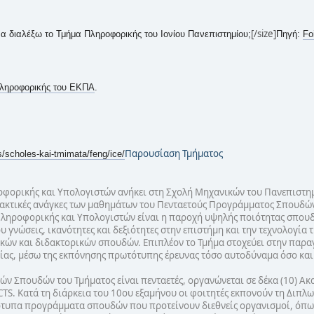
[/size]
να διαλέξω το Τμήμα Πληροφορικής του Ιονίου Πανεπιστημίου;
Πηγή:
Fo
ληροφορικής του ΕΚΠΑ
.
Παρουσίαση Τμήματος
/scholes-kai-tmimata/feng/ice/
ορικής και Υπολογιστών ανήκει στη Σχολή Μηχανικών του Πανεπιστημίου
ακτικές ανάγκες των μαθημάτων του Πενταετούς Προγράμματος Σπουδών, ε
ληροφορικής και Υπολογιστών είναι η παροχή υψηλής ποιότητας σπουδ
 γνώσεις, ικανότητες και δεξιότητες στην επιστήμη και την τεχνολογί
ών και διδακτορικών σπουδών. Επιπλέον το Τμήμα στοχεύει στην παραγω
γίας, μέσω της εκπόνησης πρωτότυπης έρευνας τόσο αυτοδύναμα όσο και
 Σπουδών του Τμήματος είναι πενταετές, οργανώνεται σε δέκα (10) Ακα
S. Κατά τη διάρκεια του 10ου εξαμήνου οι φοιτητές εκπονούν τη Διπλ
ότυπα προγράμματα σπουδών που προτείνουν διεθνείς οργανισμοί, όπως 