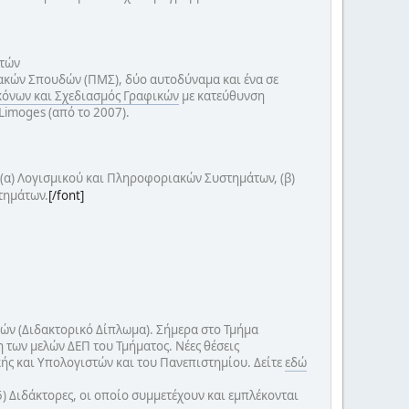
στών
κών Σπουδών (ΠΜΣ), δύο αυτοδύναμα και ένα σε
κόνων και Σχεδιασμός Γραφικών
με κατεύθυνση
Limoges (από το 2007).
ς: (α) Λογισμικού και Πληροφοριακών Συστημάτων, (β)
τημάτων.
[/font]
ν (Διδακτορικό Δίπλωμα). Σήμερα στο Τμήμα
 των μελών ΔΕΠ του Τμήματος. Νέες θέσεις
ς και Υπολογιστών και του Πανεπιστημίου. Δείτε
εδώ
 Διδάκτορες, οι οποίο συμμετέχουν και εμπλέκονται