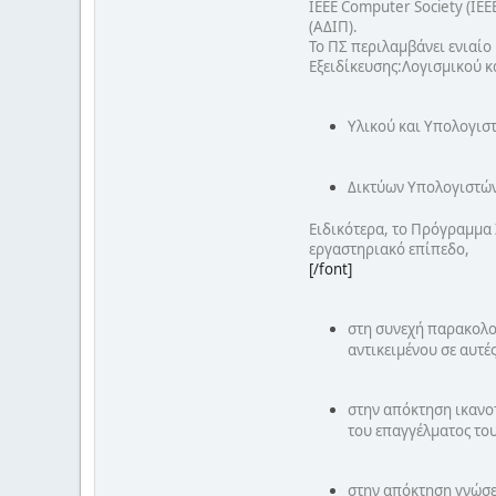
IEEE Computer Society (ΙΕ
(ΑΔΙΠ).
Το ΠΣ περιλαμβάνει ενιαίο 
Εξειδίκευσης:Λογισμικού 
Υλικού και Υπολογισ
Δικτύων Υπολογιστών
Ειδικότερα, το Πρόγραμμα
εργαστηριακό επίπεδο,
[/font]
στη συνεχή παρακολού
αντικειμένου σε αυτές
στην απόκτηση ικανο
του επαγγέλματος το
στην απόκτηση γνώσε