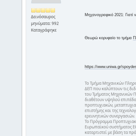
Μηχανογραφικό 2021: Γιατί 
Δεινόσαυρος
μηνύματα: 992
Καταγράφηκε
Θεωρώ κορυφαίο το τμήμα
Π
https://www.uniwa.gr/spoydes
Το Τμήμα Μηχανικών Πληροφ
ΔΕΠ που καλύπτουν τις διδ
του Τμήματος Μηχανικών Π
διαθέτουν υψηλού επιπέδου
προπτυχιακών, μεταπτυχιακ
επιστήμης και της τεχνολο
ερευνητικών συνεργασιών.
Το Πρόγραμμα Προπτυχιακών
Ευρωπαϊκού συστήματος ECT
καταρτιστεί με βάση τα πρ