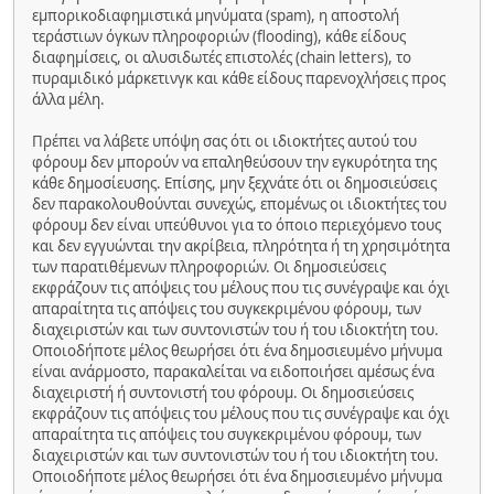
εμπορικοδιαφημιστικά μηνύματα (spam), η αποστολή
τεράστιων όγκων πληροφοριών (flooding), κάθε είδους
διαφημίσεις, οι αλυσιδωτές επιστολές (chain letters), το
πυραμιδικό μάρκετινγκ και κάθε είδους παρενοχλήσεις προς
άλλα μέλη.
Πρέπει να λάβετε υπόψη σας ότι οι ιδιοκτήτες αυτού του
φόρουμ δεν μπορούν να επαληθεύσουν την εγκυρότητα της
κάθε δημοσίευσης. Επίσης, μην ξεχνάτε ότι οι δημοσιεύσεις
δεν παρακολουθούνται συνεχώς, επομένως οι ιδιοκτήτες του
φόρουμ δεν είναι υπεύθυνοι για το όποιο περιεχόμενο τους
και δεν εγγυώνται την ακρίβεια, πληρότητα ή τη χρησιμότητα
των παρατιθέμενων πληροφοριών. Οι δημοσιεύσεις
εκφράζουν τις απόψεις του μέλους που τις συνέγραψε και όχι
απαραίτητα τις απόψεις του συγκεκριμένου φόρουμ, των
διαχειριστών και των συντονιστών του ή του ιδιοκτήτη του.
Οποιοδήποτε μέλος θεωρήσει ότι ένα δημοσιευμένο μήνυμα
είναι ανάρμοστο, παρακαλείται να ειδοποιήσει αμέσως ένα
διαχειριστή ή συντονιστή του φόρουμ. Οι δημοσιεύσεις
εκφράζουν τις απόψεις του μέλους που τις συνέγραψε και όχι
απαραίτητα τις απόψεις του συγκεκριμένου φόρουμ, των
διαχειριστών και των συντονιστών του ή του ιδιοκτήτη του.
Οποιοδήποτε μέλος θεωρήσει ότι ένα δημοσιευμένο μήνυμα