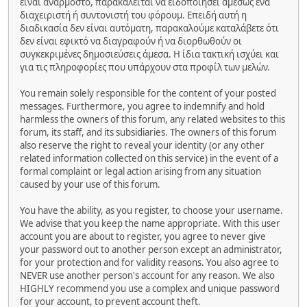
είναι ανάρμοστο, παρακαλείται να ειδοποιήσει αμέσως ένα
διαχειριστή ή συντονιστή του φόρουμ. Επειδή αυτή η
διαδικασία δεν είναι αυτόματη, παρακαλούμε καταλάβετε ότι
δεν είναι εφικτό να διαγραφούν ή να διορθωθούν οι
συγκεκριμένες δημοσιεύσεις άμεσα. Η ίδια τακτική ισχύει και
για τις πληροφορίες που υπάρχουν στα προφίλ των μελών.
You remain solely responsible for the content of your posted
messages. Furthermore, you agree to indemnify and hold
harmless the owners of this forum, any related websites to this
forum, its staff, and its subsidiaries. The owners of this forum
also reserve the right to reveal your identity (or any other
related information collected on this service) in the event of a
formal complaint or legal action arising from any situation
caused by your use of this forum.
You have the ability, as you register, to choose your username.
We advise that you keep the name appropriate. With this user
account you are about to register, you agree to never give
your password out to another person except an administrator,
for your protection and for validity reasons. You also agree to
NEVER use another person's account for any reason. We also
HIGHLY recommend you use a complex and unique password
for your account, to prevent account theft.