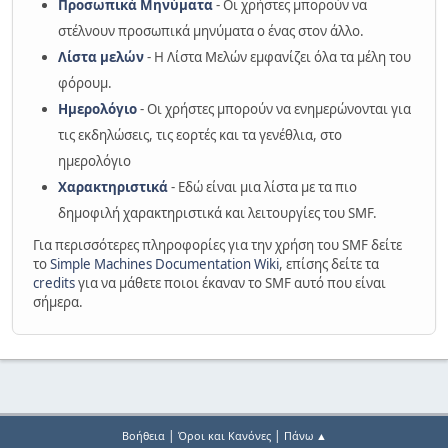
Προσωπικά Μηνύματα
- Οι χρήστες μπορούν να
στέλνουν προσωπικά μηνύματα ο ένας στον άλλο.
Λίστα μελών
- Η Λίστα Μελών εμφανίζει όλα τα μέλη του
φόρουμ.
Ημερολόγιο
- Οι χρήστες μπορούν να ενημερώνονται για
τις εκδηλώσεις, τις εορτές και τα γενέθλια, στο
ημερολόγιο
Χαρακτηριστικά
- Εδώ είναι μια λίστα με τα πιο
δημοφιλή χαρακτηριστικά και λειτουργίες του SMF.
Για περισσότερες πληροφορίες για την χρήση του SMF δείτε
το
Simple Machines Documentation Wiki
, επίσης δείτε τα
credits
για να μάθετε ποιοι έκαναν το SMF αυτό που είναι
σήμερα.
|
|
Βοήθεια
Όροι και Κανόνες
Πάνω ▲