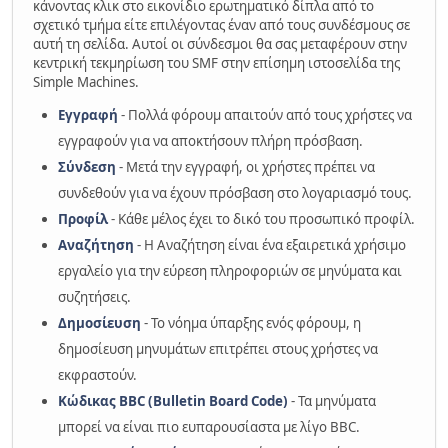
κάνοντας κλικ στο εικονίδιο ερωτηματικό δίπλα από το
σχετικό τμήμα είτε επιλέγοντας έναν από τους συνδέσμους σε
αυτή τη σελίδα. Αυτοί οι σύνδεσμοι θα σας μεταφέρουν στην
κεντρική τεκμηρίωση του SMF στην επίσημη ιστοσελίδα της
Simple Machines.
Εγγραφή
- Πολλά φόρουμ απαιτούν από τους χρήστες να
εγγραφούν για να αποκτήσουν πλήρη πρόσβαση.
Σύνδεση
- Μετά την εγγραφή, οι χρήστες πρέπει να
συνδεθούν για να έχουν πρόσβαση στο λογαριασμό τους.
Προφίλ
- Κάθε μέλος έχει το δικό του προσωπικό προφίλ.
Αναζήτηση
- Η Αναζήτηση είναι ένα εξαιρετικά χρήσιμο
εργαλείο για την εύρεση πληροφοριών σε μηνύματα και
συζητήσεις.
Δημοσίευση
- Το νόημα ύπαρξης ενός φόρουμ, η
δημοσίευση μηνυμάτων επιτρέπει στους χρήστες να
εκφραστούν.
Κώδικας BBC (Bulletin Board Code)
- Τα μηνύματα
μπορεί να είναι πιο ευπαρουσίαστα με λίγο BBC.