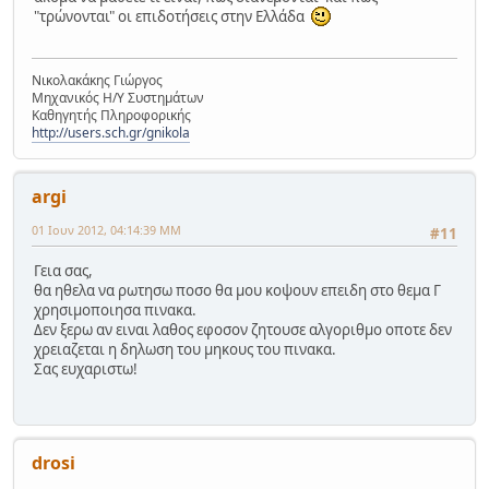
"τρώνονται" οι επιδοτήσεις στην Ελλάδα
Νικολακάκης Γιώργος
Μηχανικός Η/Υ Συστημάτων
Καθηγητής Πληροφορικής
http://users.sch.gr/gnikola
argi
01 Ιουν 2012, 04:14:39 ΜΜ
#11
Γεια σας,
θα ηθελα να ρωτησω ποσο θα μου κοψουν επειδη στο θεμα Γ
χρησιμοποιησα πινακα.
Δεν ξερω αν ειναι λαθος εφοσον ζητουσε αλγοριθμο οποτε δεν
χρειαζεται η δηλωση του μηκους του πινακα.
Σας ευχαριστω!
drosi