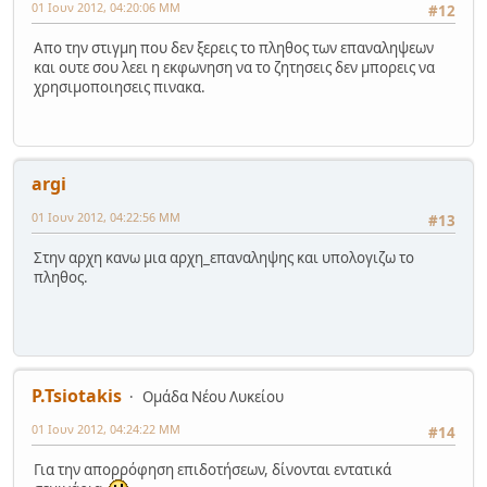
01 Ιουν 2012, 04:20:06 ΜΜ
#12
Απο την στιγμη που δεν ξερεις το πληθος των επαναληψεων
και ουτε σου λεει η εκφωνηση να το ζητησεις δεν μπορεις να
χρησιμοποιησεις πινακα.
argi
01 Ιουν 2012, 04:22:56 ΜΜ
#13
Στην αρχη κανω μια αρχη_επαναληψης και υπολογιζω το
πληθος.
P.Tsiotakis
Ομάδα Νέου Λυκείου
01 Ιουν 2012, 04:24:22 ΜΜ
#14
Για την απορρόφηση επιδοτήσεων, δίνονται εντατικά