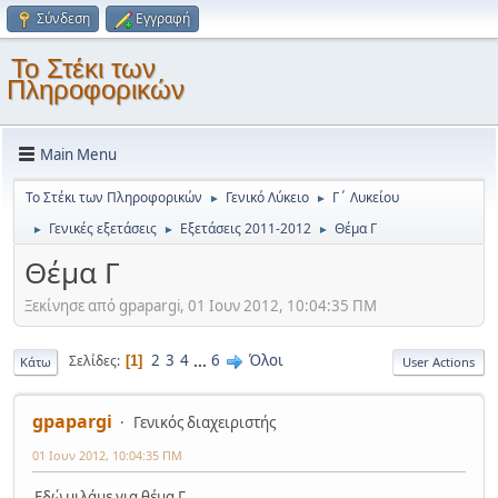
Σύνδεση
Εγγραφή
Το Στέκι των
Πληροφορικών
Main Menu
Το Στέκι των Πληροφορικών
Γενικό Λύκειο
Γ΄ Λυκείου
►
►
Γενικές εξετάσεις
Εξετάσεις 2011-2012
Θέμα Γ
►
►
►
Θέμα Γ
Ξεκίνησε από gpapargi, 01 Ιουν 2012, 10:04:35 ΠΜ
2
3
4
...
6
Όλοι
Σελίδες
1
Κάτω
User Actions
gpapargi
Γενικός διαχειριστής
01 Ιουν 2012, 10:04:35 ΠΜ
Εδώ μιλάμε για θέμα Γ