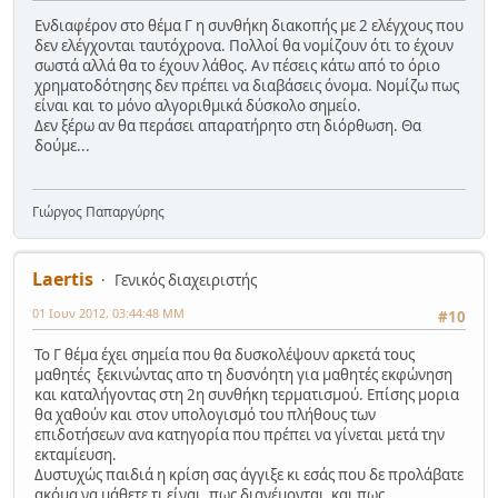
Ενδιαφέρον στο θέμα Γ η συνθήκη διακοπής με 2 ελέγχους που
δεν ελέγχονται ταυτόχρονα. Πολλοί θα νομίζουν ότι το έχουν
σωστά αλλά θα το έχουν λάθος. Αν πέσεις κάτω από το όριο
χρηματοδότησης δεν πρέπει να διαβάσεις όνομα. Νομίζω πως
είναι και το μόνο αλγοριθμικά δύσκολο σημείο.
Δεν ξέρω αν θα περάσει απαρατήρητο στη διόρθωση. Θα
δούμε...
Γιώργος Παπαργύρης
Laertis
Γενικός διαχειριστής
01 Ιουν 2012, 03:44:48 ΜΜ
#10
Το Γ θέμα έχει σημεία που θα δυσκολέψουν αρκετά τους
μαθητές ξεκινώντας απο τη δυσνόητη για μαθητές εκφώνηση
και καταλήγοντας στη 2η συνθήκη τερματισμού. Επίσης μορια
θα χαθούν και στον υπολογισμό του πλήθους των
επιδοτήσεων ανα κατηγορία που πρέπει να γίνεται μετά την
εκταμίευση.
Δυστυχώς παιδιά η κρίση σας άγγιξε κι εσάς που δε προλάβατε
ακόμα να μάθετε τι είναι, πως διανέμονται και πως