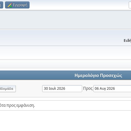
η
Εγγραφή
Ειδή
Ημερολόγιο Προσεχώς
Προς
βδομάδα
ότα προς εμφάνιση.