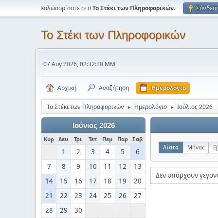
Καλωσορίσατε στο
Το Στέκι των Πληροφορικών
.
Σύνδεσ
Το Στέκι των Πληροφορικών
07 Αυγ 2026, 02:32:20 ΜΜ
Αρχική
Αναζήτηση
Ημερολόγιο
Το Στέκι των Πληροφορικών
Ημερολόγιο
Ιούλιος 2026
►
►
Ιούνιος 2026
Κυρ
Δευ
Τρι
Τετ
Πεμ
Παρ
Σαβ
Λίστα
Μήνας
Ε
1
2
3
4
5
6
7
8
9
10
11
12
13
Δεν υπάρχουν γεγον
14
15
16
17
18
19
20
21
22
23
24
25
26
27
28
29
30