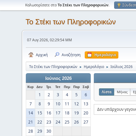
Καλωσορίσατε στο
Το Στέκι των Πληροφορικών
.
Σύνδεσ
Το Στέκι των Πληροφορικών
07 Αυγ 2026, 02:29:54 ΜΜ
Αρχική
Αναζήτηση
Ημερολόγιο
Το Στέκι των Πληροφορικών
Ημερολόγιο
Ιούλιος 2026
►
►
Ιούνιος 2026
Κυρ
Δευ
Τρι
Τετ
Πεμ
Παρ
Σαβ
Λίστα
Μήνας
Ε
1
2
3
4
5
6
7
8
9
10
11
12
13
Δεν υπάρχουν γεγον
14
15
16
17
18
19
20
21
22
23
24
25
26
27
28
29
30