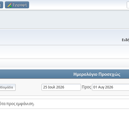
η
Εγγραφή
Ειδή
Ημερολόγιο Προσεχώς
Προς
βδομάδα
ότα προς εμφάνιση.