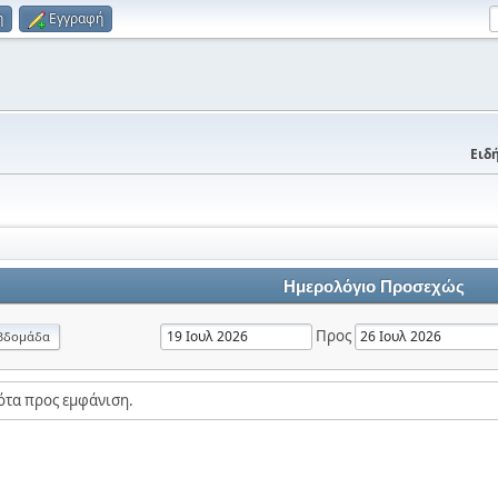
η
Εγγραφή
Ειδή
Ημερολόγιο Προσεχώς
Προς
βδομάδα
ότα προς εμφάνιση.