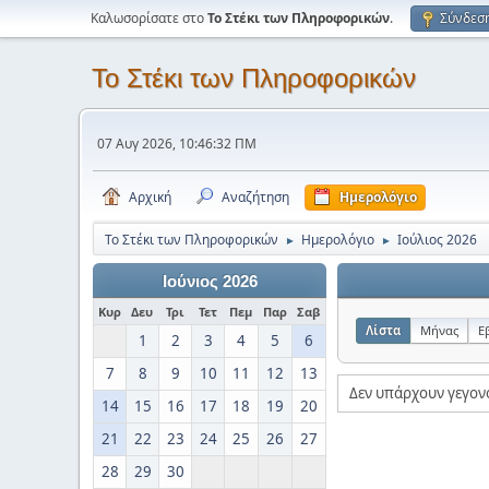
Καλωσορίσατε στο
Το Στέκι των Πληροφορικών
.
Σύνδεσ
Το Στέκι των Πληροφορικών
07 Αυγ 2026, 10:46:32 ΠΜ
Αρχική
Αναζήτηση
Ημερολόγιο
Το Στέκι των Πληροφορικών
Ημερολόγιο
Ιούλιος 2026
►
►
Ιούνιος 2026
Κυρ
Δευ
Τρι
Τετ
Πεμ
Παρ
Σαβ
Λίστα
Μήνας
Ε
1
2
3
4
5
6
7
8
9
10
11
12
13
Δεν υπάρχουν γεγον
14
15
16
17
18
19
20
21
22
23
24
25
26
27
28
29
30