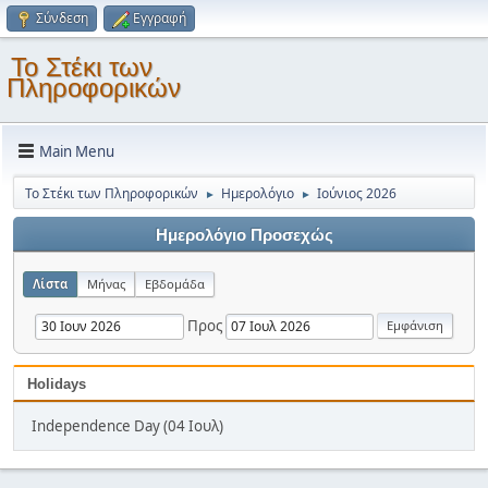
Σύνδεση
Εγγραφή
Το Στέκι των
Πληροφορικών
Main Menu
Το Στέκι των Πληροφορικών
Ημερολόγιο
Ιούνιος 2026
►
►
Ημερολόγιο Προσεχώς
Λίστα
Μήνας
Εβδομάδα
Προς
Holidays
Independence Day (04 Ιουλ)