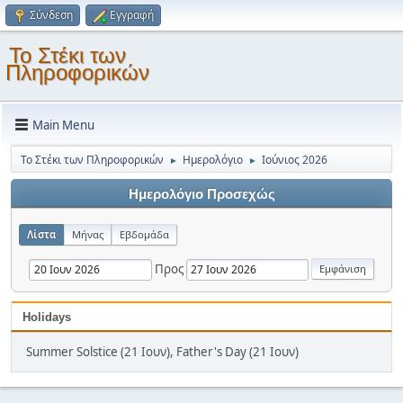
Σύνδεση
Εγγραφή
Το Στέκι των
Πληροφορικών
Main Menu
Το Στέκι των Πληροφορικών
Ημερολόγιο
Ιούνιος 2026
►
►
Ημερολόγιο Προσεχώς
Λίστα
Μήνας
Εβδομάδα
Προς
Holidays
Summer Solstice (21 Ιουν), Father's Day (21 Ιουν)