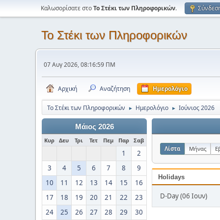
Καλωσορίσατε στο
Το Στέκι των Πληροφορικών
.
Σύνδεσ
Το Στέκι των Πληροφορικών
07 Αυγ 2026, 08:16:59 ΠΜ
Αρχική
Αναζήτηση
Ημερολόγιο
Το Στέκι των Πληροφορικών
Ημερολόγιο
Ιούνιος 2026
►
►
Μάιος 2026
Κυρ
Δευ
Τρι
Τετ
Πεμ
Παρ
Σαβ
Λίστα
Μήνας
Ε
1
2
3
4
5
6
7
8
9
Holidays
10
11
12
13
14
15
16
D-Day (06 Ιουν)
17
18
19
20
21
22
23
24
25
26
27
28
29
30