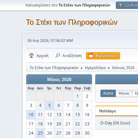
Καλωσορίσατε στο
Το Στέκι των Πληροφορικών
.
Σύνδεσ
Το Στέκι των Πληροφορικών
06 Αυγ 2026, 07:36:02 ΜΜ
Αρχική
Αναζήτηση
Ημερολόγιο
Το Στέκι των Πληροφορικών
Ημερολόγιο
Ιούνιος 2026
►
►
Μάιος 2026
Κυρ
Δευ
Τρι
Τετ
Πεμ
Παρ
Σαβ
Λίστα
Μήνας
Ε
1
2
3
4
5
6
7
8
9
Holidays
10
11
12
13
14
15
16
D-Day (06 Ιουν)
17
18
19
20
21
22
23
24
25
26
27
28
29
30