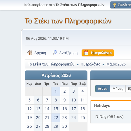
Καλωσορίσατε στο
Το Στέκι των Πληροφορικών
.
Σύνδεσ
Το Στέκι των Πληροφορικών
06 Αυγ 2026, 11:03:19 ΠΜ
Αρχική
Αναζήτηση
Ημερολόγιο
Το Στέκι των Πληροφορικών
Ημερολόγιο
Μάιος 2026
►
►
Απρίλιος 2026
Κυρ
Δευ
Τρι
Τετ
Πεμ
Παρ
Σαβ
Λίστα
Μήνας
Ε
1
2
3
4
5
6
7
8
9
10
11
Holidays
12
13
14
15
16
17
18
D-Day (06 Ιουν)
19
20
21
22
23
24
25
26
27
28
29
30