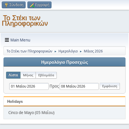
Σύνδεση
Εγγραφή
Το Στέκι των
Πληροφορικών
Main Menu
Το Στέκι των Πληροφορικών
Ημερολόγιο
Μάιος 2026
►
►
Ημερολόγιο Προσεχώς
Λίστα
Μήνας
Εβδομάδα
Προς
Holidays
Cinco de Mayo (05 Μαΐου)