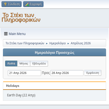
Σύνδεση
Εγγραφή
Το Στέκι των
Πληροφορικών
Main Menu
Το Στέκι των Πληροφορικών
Ημερολόγιο
Απρίλιος 2026
►
►
Ημερολόγιο Προσεχώς
Λίστα
Μήνας
Εβδομάδα
Προς
Holidays
Earth Day (22 Απρ)