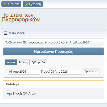
Σύνδεση
Εγγραφή
Το Στέκι των
Πληροφορικών
Main Menu
Το Στέκι των Πληροφορικών
Ημερολόγιο
Απρίλιος 2026
►
►
Ημερολόγιο Προσεχώς
Λίστα
Μήνας
Εβδομάδα
Προς
Holidays
April Fools (01 Απρ)