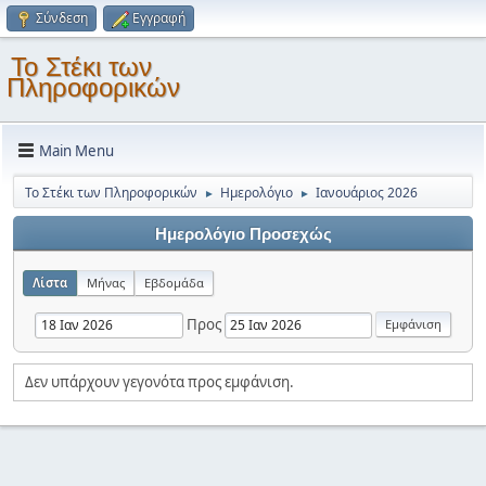
Σύνδεση
Εγγραφή
Το Στέκι των
Πληροφορικών
Main Menu
Το Στέκι των Πληροφορικών
Ημερολόγιο
Ιανουάριος 2026
►
►
Ημερολόγιο Προσεχώς
Λίστα
Μήνας
Εβδομάδα
Προς
Δεν υπάρχουν γεγονότα προς εμφάνιση.