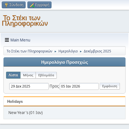
Σύνδεση
Εγγραφή
Το Στέκι των
Πληροφορικών
Main Menu
Το Στέκι των Πληροφορικών
Ημερολόγιο
Δεκέμβριος 2025
►
►
Ημερολόγιο Προσεχώς
Λίστα
Μήνας
Εβδομάδα
Προς
Holidays
New Year's (01 Ιαν)