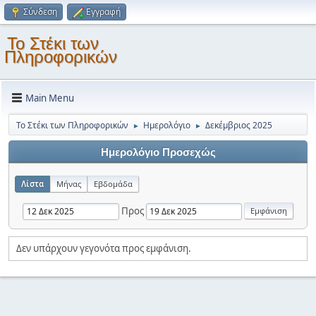
Σύνδεση
Εγγραφή
Το Στέκι των
Πληροφορικών
Main Menu
Το Στέκι των Πληροφορικών
Ημερολόγιο
Δεκέμβριος 2025
►
►
Ημερολόγιο Προσεχώς
Λίστα
Μήνας
Εβδομάδα
Προς
Δεν υπάρχουν γεγονότα προς εμφάνιση.