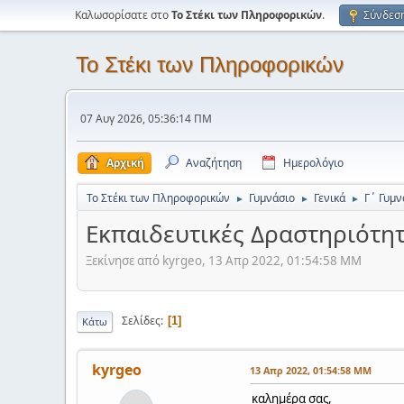
Καλωσορίσατε στο
Το Στέκι των Πληροφορικών
.
Σύνδεσ
Το Στέκι των Πληροφορικών
07 Αυγ 2026, 05:36:14 ΠΜ
Αρχική
Αναζήτηση
Ημερολόγιο
Το Στέκι των Πληροφορικών
Γυμνάσιο
Γενικά
Γ΄ Γυμν
►
►
►
Εκπαιδευτικές Δραστηριότητε
Ξεκίνησε από kyrgeo, 13 Απρ 2022, 01:54:58 ΜΜ
Σελίδες
1
Κάτω
kyrgeo
13 Απρ 2022, 01:54:58 ΜΜ
καλημέρα σας,