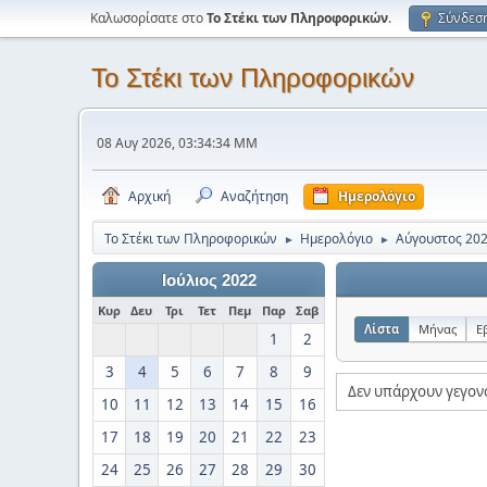
Καλωσορίσατε στο
Το Στέκι των Πληροφορικών
.
Σύνδεσ
Το Στέκι των Πληροφορικών
08 Αυγ 2026, 03:34:34 ΜΜ
Αρχική
Αναζήτηση
Ημερολόγιο
Το Στέκι των Πληροφορικών
Ημερολόγιο
Αύγουστος 20
►
►
Ιούλιος 2022
Κυρ
Δευ
Τρι
Τετ
Πεμ
Παρ
Σαβ
Λίστα
Μήνας
Ε
1
2
3
4
5
6
7
8
9
Δεν υπάρχουν γεγον
10
11
12
13
14
15
16
17
18
19
20
21
22
23
24
25
26
27
28
29
30