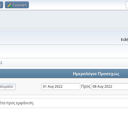
η
Εγγραφή
Ειδή
22
Ημερολόγιο Προσεχώς
Προς
βδομάδα
ότα προς εμφάνιση.