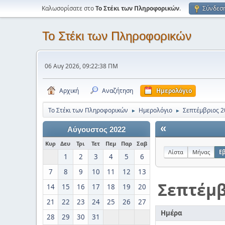
Καλωσορίσατε στο
Το Στέκι των Πληροφορικών
.
Σύνδεσ
Το Στέκι των Πληροφορικών
06 Αυγ 2026, 09:22:38 ΠΜ
Αρχική
Αναζήτηση
Ημερολόγιο
Το Στέκι των Πληροφορικών
Ημερολόγιο
Σεπτέμβριος 2
►
►
«
Αύγουστος 2022
Κυρ
Δευ
Τρι
Τετ
Πεμ
Παρ
Σαβ
Λίστα
Μήνας
Ε
1
2
3
4
5
6
7
8
9
10
11
12
13
Σεπτέμβ
14
15
16
17
18
19
20
21
22
23
24
25
26
27
Ημέρα
28
29
30
31