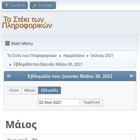
Σύνδεση
Εγγραφή
Το Στέκι των
Πληροφορικών
Main Menu
Το Στέκι των Πληροφορικών
Ημερολόγιο
Ιούνιος 2021
►
►
Εβδομάδα που ξεκινάει Μαΐου 30, 2021
►
«
»
Εβδομάδα που ξεκινάει Μαΐου 30, 2021
Λίστα
Μήνας
Εβδομάδα
Μάιος