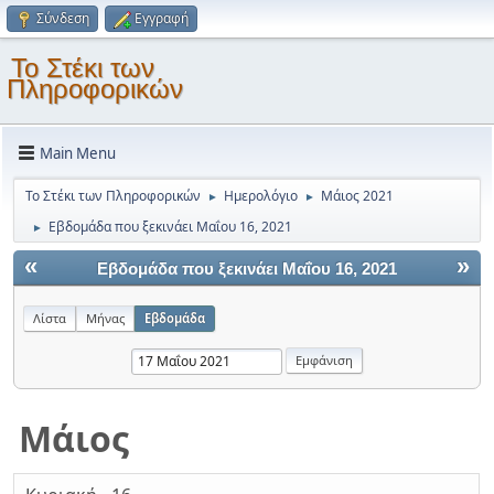
Σύνδεση
Εγγραφή
Το Στέκι των
Πληροφορικών
Main Menu
Το Στέκι των Πληροφορικών
Ημερολόγιο
Μάιος 2021
►
►
Εβδομάδα που ξεκινάει Μαΐου 16, 2021
►
«
»
Εβδομάδα που ξεκινάει Μαΐου 16, 2021
Λίστα
Μήνας
Εβδομάδα
Μάιος