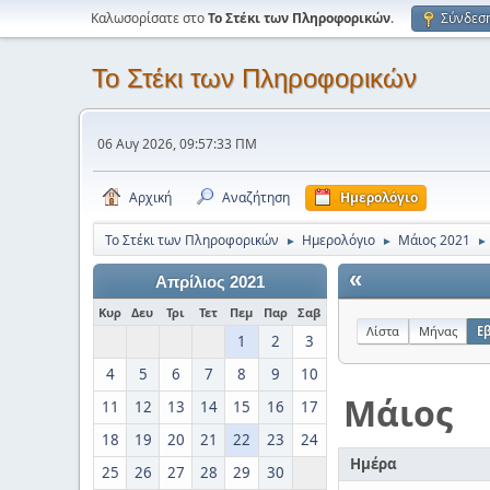
Καλωσορίσατε στο
Το Στέκι των Πληροφορικών
.
Σύνδεσ
Το Στέκι των Πληροφορικών
06 Αυγ 2026, 09:57:33 ΠΜ
Αρχική
Αναζήτηση
Ημερολόγιο
Το Στέκι των Πληροφορικών
Ημερολόγιο
Μάιος 2021
►
►
►
«
Απρίλιος 2021
Κυρ
Δευ
Τρι
Τετ
Πεμ
Παρ
Σαβ
Λίστα
Μήνας
Ε
1
2
3
4
5
6
7
8
9
10
Μάιος
11
12
13
14
15
16
17
18
19
20
21
22
23
24
Ημέρα
25
26
27
28
29
30