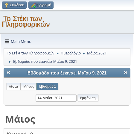
Σύνδεση
Εγγραφή
Το Στέκι των
Πληροφορικών
Main Menu
Το Στέκι των Πληροφορικών
Ημερολόγιο
Μάιος 2021
►
►
Εβδομάδα που ξεκινάει Μαΐου 9, 2021
►
«
»
Εβδομάδα που ξεκινάει Μαΐου 9, 2021
Λίστα
Μήνας
Εβδομάδα
Μάιος