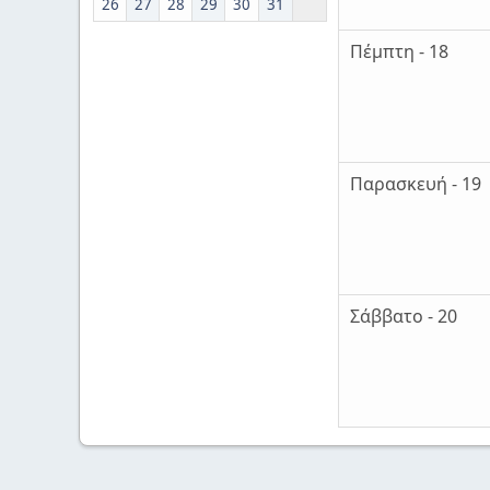
26
27
28
29
30
31
Πέμπτη - 18
Παρασκευή - 19
Σάββατο - 20