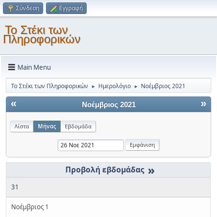
Σύνδεση
Εγγραφή
Το Στέκι των
Πληροφορικών
Main Menu
Το Στέκι των Πληροφορικών
Ημερολόγιο
Νοέμβριος 2021
►
►
«
»
Νοέμβριος 2021
Λίστα
Μήνας
Εβδομάδα
»
31
Νοέμβριος 1