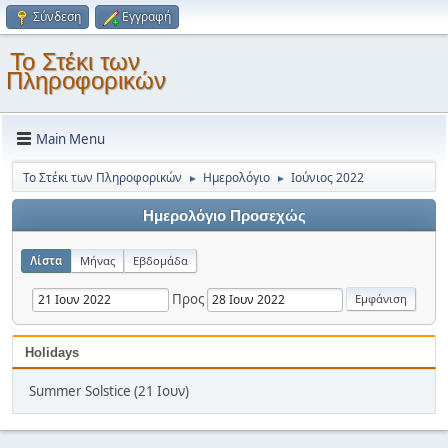
Σύνδεση
Εγγραφή
Το Στέκι των
Πληροφορικών
Main Menu
Το Στέκι των Πληροφορικών
Ημερολόγιο
Ιούνιος 2022
►
►
Ημερολόγιο Προσεχώς
Λίστα
Μήνας
Εβδομάδα
Προς
Holidays
Summer Solstice (21 Ιουν)