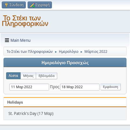
Σύνδεση
Εγγραφή
Το Στέκι των
Πληροφορικών
Main Menu
Το Στέκι των Πληροφορικών
Ημερολόγιο
Μάρτιος 2022
►
►
Ημερολόγιο Προσεχώς
Λίστα
Μήνας
Εβδομάδα
Προς
Holidays
St. Patrick's Day (17 Μαρ)