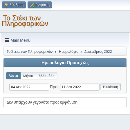
Σύνδεση
Εγγραφή
Το Στέκι των
Πληροφορικών
Main Menu
Το Στέκι των Πληροφορικών
Ημερολόγιο
Δεκέμβριος 2022
►
►
Ημερολόγιο Προσεχώς
Λίστα
Μήνας
Εβδομάδα
Προς
Δεν υπάρχουν γεγονότα προς εμφάνιση.