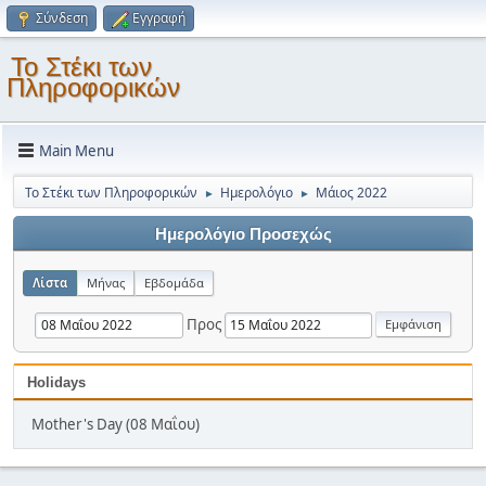
Σύνδεση
Εγγραφή
Το Στέκι των
Πληροφορικών
Main Menu
Το Στέκι των Πληροφορικών
Ημερολόγιο
Μάιος 2022
►
►
Ημερολόγιο Προσεχώς
Λίστα
Μήνας
Εβδομάδα
Προς
Holidays
Mother's Day (08 Μαΐου)