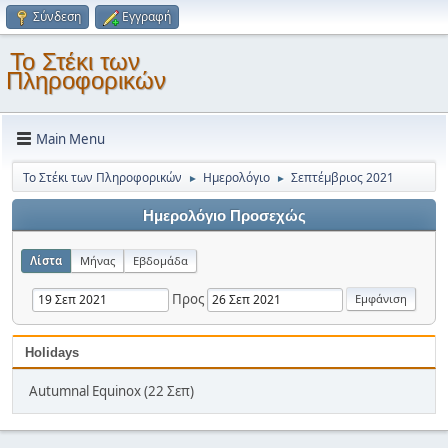
Σύνδεση
Εγγραφή
Το Στέκι των
Πληροφορικών
Main Menu
Το Στέκι των Πληροφορικών
Ημερολόγιο
Σεπτέμβριος 2021
►
►
Ημερολόγιο Προσεχώς
Λίστα
Μήνας
Εβδομάδα
Προς
Holidays
Autumnal Equinox (22 Σεπ)