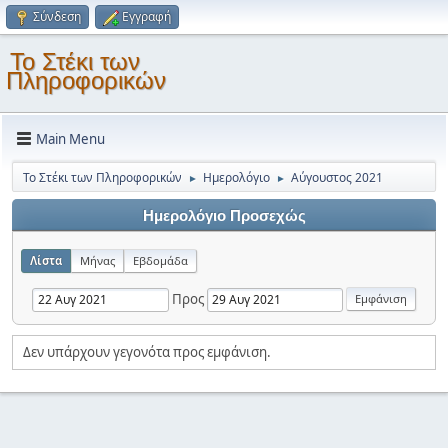
Σύνδεση
Εγγραφή
Το Στέκι των
Πληροφορικών
Main Menu
Το Στέκι των Πληροφορικών
Ημερολόγιο
Αύγουστος 2021
►
►
Ημερολόγιο Προσεχώς
Λίστα
Μήνας
Εβδομάδα
Προς
Δεν υπάρχουν γεγονότα προς εμφάνιση.