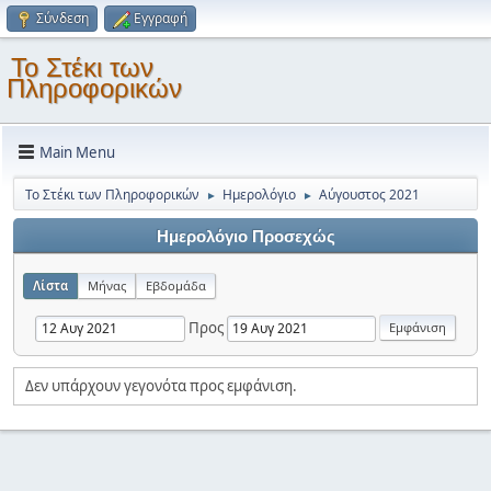
Σύνδεση
Εγγραφή
Το Στέκι των
Πληροφορικών
Main Menu
Το Στέκι των Πληροφορικών
Ημερολόγιο
Αύγουστος 2021
►
►
Ημερολόγιο Προσεχώς
Λίστα
Μήνας
Εβδομάδα
Προς
Δεν υπάρχουν γεγονότα προς εμφάνιση.