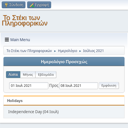
Σύνδεση
Εγγραφή
Το Στέκι των
Πληροφορικών
Main Menu
Το Στέκι των Πληροφορικών
Ημερολόγιο
Ιούλιος 2021
►
►
Ημερολόγιο Προσεχώς
Λίστα
Μήνας
Εβδομάδα
Προς
Holidays
Independence Day (04 Ιουλ)