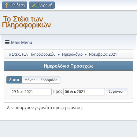
Σύνδεση
Εγγραφή
Το Στέκι των
Πληροφορικών
Main Menu
Το Στέκι των Πληροφορικών
Ημερολόγιο
Νοέμβριος 2021
►
►
Ημερολόγιο Προσεχώς
Λίστα
Μήνας
Εβδομάδα
Προς
Δεν υπάρχουν γεγονότα προς εμφάνιση.