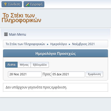
Σύνδεση
Εγγραφή
Το Στέκι των
Πληροφορικών
Main Menu
Το Στέκι των Πληροφορικών
Ημερολόγιο
Νοέμβριος 2021
►
►
Ημερολόγιο Προσεχώς
Λίστα
Μήνας
Εβδομάδα
Προς
Δεν υπάρχουν γεγονότα προς εμφάνιση.