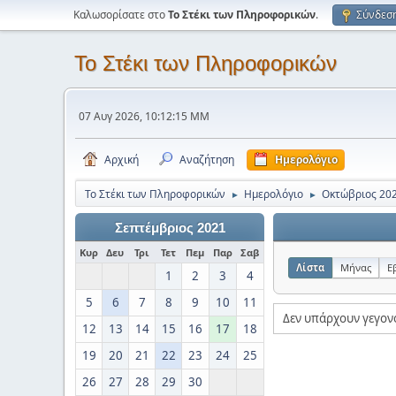
Καλωσορίσατε στο
Το Στέκι των Πληροφορικών
.
Σύνδεσ
Το Στέκι των Πληροφορικών
07 Αυγ 2026, 10:12:15 ΜΜ
Αρχική
Αναζήτηση
Ημερολόγιο
Το Στέκι των Πληροφορικών
Ημερολόγιο
Οκτώβριος 20
►
►
Σεπτέμβριος 2021
Κυρ
Δευ
Τρι
Τετ
Πεμ
Παρ
Σαβ
Λίστα
Μήνας
Ε
1
2
3
4
5
6
7
8
9
10
11
Δεν υπάρχουν γεγον
12
13
14
15
16
17
18
19
20
21
22
23
24
25
26
27
28
29
30