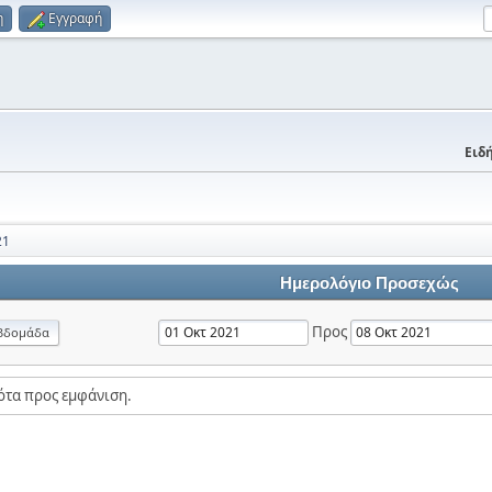
η
Εγγραφή
Ειδή
21
Ημερολόγιο Προσεχώς
Προς
βδομάδα
ότα προς εμφάνιση.