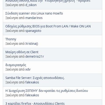
Ανάλυση οθόνης κατά την "Υποβοήθηση χρήστη" - epoptes
Ξεκίνησε από
d_oikon
Σύνδεση scanner στο Linux nano HowTo
Ξεκίνησε από
mandarinos
Οδηγίες ρύθμισης BIOS για Boot From LAN / Wake ON LAN
Ξεκίνησε από
spanagioto
Thonny
Ξεκίνησε από
Xristina()
Μαύρη οθόνη σε Client
Ξεκίνησε από
demetrio21r
διαμοιρασμός
Ξεκίνησε από
xdv
Samba File Server: Συχνές αποσυνδέσεις.
Ξεκίνησε από
falexakos
Η 'Διαχείριση ΣΕΠΕΗΥ' δεν κρατάει τις ρυθμίσεις δικτύου
Ξεκίνησε από
falexakos
3 καρτέλες firefox - Αποσυνδέσεις Clients