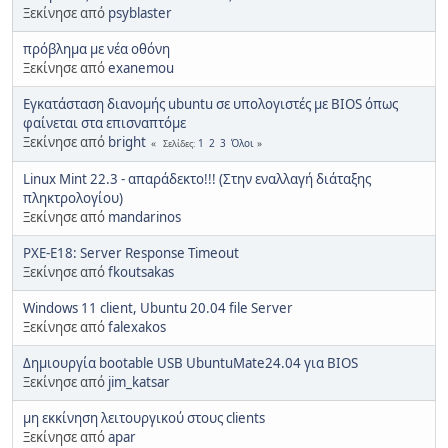
Ξεκίνησε από
psyblaster
πρόβλημα με νέα οθόνη
Ξεκίνησε από
exanemou
Εγκατάσταση διανομής ubuntu σε υπολογιστές με BIOS όπως
φαίνεται στα επισναπτόμε
Ξεκίνησε από
bright
1
2
3
Όλοι
Σελίδες
Linux Mint 22.3 - απαράδεκτο!!! (Στην εναλλαγή διάταξης
πληκτρολογίου)
Ξεκίνησε από
mandarinos
PXE-E18: Server Response Timeout
Ξεκίνησε από
fkoutsakas
Windows 11 client, Ubuntu 20.04 file Server
Ξεκίνησε από
falexakos
Δημιουργία bootable USB UbuntuMate24.04 για BIOS
Ξεκίνησε από
jim_katsar
μη εκκίνηση λειτουργικού στους clients
Ξεκίνησε από
apar