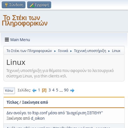
Σύνδεση
Εγγραφή
Το Στέκι των
Πληροφορικών
Main Menu
Το Στέκι των Πληροφορικών
Γενικά
Τεχνική υποστήριξη
Linux
►
►
►
Linux
Τεχνική υποστήριξη για θέματα που αφορούν το λειτουργικό
σύστημα Linux, για thin clients κτλ.
1
3
4
5
...
90
Σελίδες
2
Κάτω
Τίτλος
/
Ξεκίνησε από
Δεν ανοίγει το ltsp.conf μέσα από "Διαχείριση ΣΕΠΕΗΥ"
Ξεκίνησε από
d_oikon