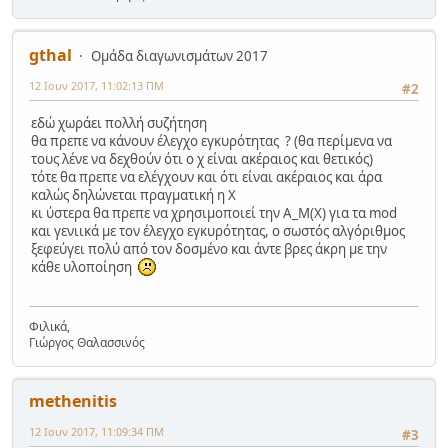
gthal
Ομάδα διαγωνισμάτων 2017
12 Ιουν 2017, 11:02:13 ΠΜ
#2
εδώ χωράει πολλή συζήτηση
θα πρεπε να κάνουν έλεγχο εγκυρότητας ? (θα περίμενα να
τους λένε να δεχθούν ότι ο χ είναι ακέραιος και θετικός)
τότε θα πρεπε να ελέγχουν και ότι είναι ακέραιος και άρα
καλώς δηλώνεται πραγματική η Χ
κι ύστερα θα πρεπε να χρησιμοποιεί την Α_Μ(Χ) για τα mod
και γενιικά με τον έλεγχο εγκυρότητας, ο σωστός αλγόριθμος
ξεφεύγει πολύ από τον δοσμένο και άντε βρες άκρη με την
κάθε υλοποίηση
Φιλικά,
Γιώργος Θαλασσινός
methenitis
12 Ιουν 2017, 11:09:34 ΠΜ
#3