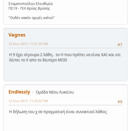
Σταματοπούλου Ελευθερία
ΠΕ19 - ΓΕΛ Κρύας Βρύσης
"Ουδέν κακόν αμιγές καλού"
Vagnes
12 Ιουν 2017, 11:21:29 ΠΜ
#7
Η 9 έχει σίγουρα 2 λάθη.. το Η που πρέπει να είναι ΚΑΙ και οτι
λέιπει το Χ απο το δευτερο MOD
Endlessly
Ομάδα Νέου Λυκείου
12 Ιουν 2017, 11:23:32 ΠΜ
#8
Η δήλωση του χ σε πραγματική είναι συνακτικό λάθος;