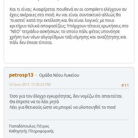
Και τι είναι; Αναφέρεται πουθενά αν οι compilers ελέγχουν αν
έχεις ακέραιες στο mod; Αν ναι είναι συντακτικό αλλιώς θα
'πιαστεί' κατά την εκτέλεση και θα είναι λογικό; με ποιο
κριτήριο τελικά αποφασίζεις; Υπάρχουν τέτοιες ερωτήσεις στο
"ΝΕΟ" τετράδιο ασκήσεων; το οποίο πάλι φέτος υπονόησε
χρήση των νέων αλγορίθμων ταξινόμησης και αναζήτησης και
πάλι δεν έπεσε τίποτα.
petrosp13
Ομάδα Νέου Λυκείου
12 Ιουν 2017, 11:35:23 ΠΜ
#11
Όσο για τον έλεγχο εγκυρότητας, δεν νομίζω ότι απαιτείται
Θα έπρεπε να το λέει ρητά
Λέει για θετικούς ώστε να μπορεί να υλοποιηθεί το mod
Παπαδόπουλος Πέτρος
Καθηγητής Πληροφορικής