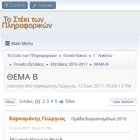
Σύνδεση
Εγγραφή
Το Στέκι των
Πληροφορικών
Main Menu
Το Στέκι των Πληροφορικών
Γενικό Λύκειο
Γ΄ Λυκείου
►
►
Γενικές εξετάσεις
Εξετάσεις 2016-2017
ΘΕΜΑ Β
►
►
►
ΘΕΜΑ Β
Ξεκίνησε από Καρκαμάνης Γεώργιος, 12 Ιουν 2017, 10:24:15 ΠΜ
2
3
4
5
Όλοι
Σελίδες
1
Κάτω
User Actions
Καρκαμάνης Γεώργιος
Ομάδα διαγωνισμάτων 2010
12 Ιουν 2017, 10:24:15 ΠΜ
Εδώ σχολιάζουμε το θέμα Β