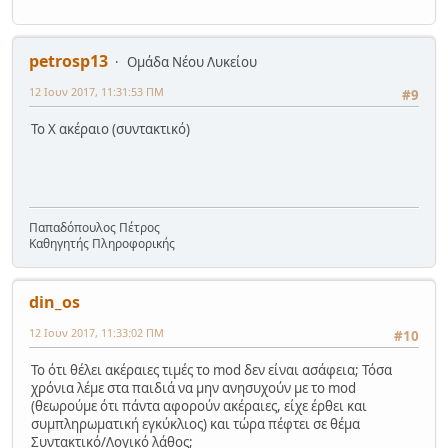
petrosp13
Ομάδα Νέου Λυκείου
12 Ιουν 2017, 11:31:53 ΠΜ
#9
Το Χ ακέραιο (συντακτικό)
Παπαδόπουλος Πέτρος
Καθηγητής Πληροφορικής
din_os
12 Ιουν 2017, 11:33:02 ΠΜ
#10
Το ότι θέλει ακέραιες τιμές το mod δεν είναι ασάφεια; Τόσα
χρόνια λέμε στα παιδιά να μην ανησυχούν με το mod
(θεωρούμε ότι πάντα αφορούν ακέραιες, είχε έρθει και
συμπληρωματική εγκύκλιος) και τώρα πέφτει σε θέμα
Συντακτικό/Λογικό λάθος;