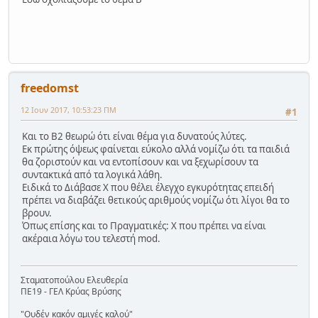
freedomst
12 Ιουν 2017, 10:53:23 ΠΜ
#1
Και το Β2 θεωρώ ότι είναι θέμα για δυνατούς λύτες.
Εκ πρώτης όψεως φαίνεται εύκολο αλλά νομίζω ότι τα παιδιά
θα ζοριστούν και να εντοπίσουν και να ξεχωρίσουν τα
συντακτικά από τα λογικά λάθη.
Ειδικά το Διάβασε Χ που θέλει έλεγχο εγκυρότητας επειδή
πρέπει να διαβάζει θετικούς αριθμούς νομίζω ότι λίγοι θα το
βρουν.
Όπως επίσης και το Πραγματικές: Χ που πρέπει να είναι
ακέραια λόγω του τελεστή mod.
Σταματοπούλου Ελευθερία
ΠΕ19 - ΓΕΛ Κρύας Βρύσης
"Ουδέν κακόν αμιγές καλού"