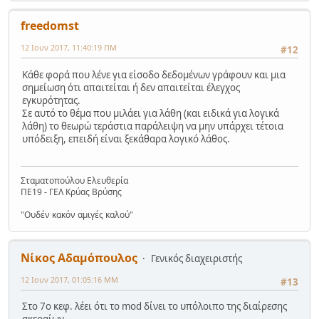
freedomst
12 Ιουν 2017, 11:40:19 ΠΜ
#12
Κάθε φορά που λένε για είσοδο δεδομένων γράφουν και μια
σημείωση ότι απαιτείται ή δεν απαιτείται έλεγχος
εγκυρότητας.
Σε αυτό το θέμα που μιλάει για λάθη (και ειδικά για λογικά
λάθη) το θεωρώ τεράστια παράλειψη να μην υπάρχει τέτοια
υπόδειξη, επειδή είναι ξεκάθαρα λογικό λάθος.
Σταματοπούλου Ελευθερία
ΠΕ19 - ΓΕΛ Κρύας Βρύσης
"Ουδέν κακόν αμιγές καλού"
Νίκος Αδαμόπουλος
Γενικός διαχειριστής
12 Ιουν 2017, 01:05:16 ΜΜ
#13
Στο 7ο κεφ. λέει ότι το mod δίνει το υπόλοιπο της διαίρεσης