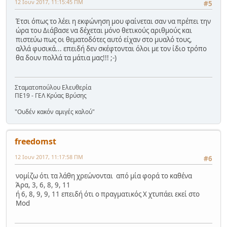
12 Ιουν 2017, 11:15:45 ΠΜ
#5
Έτσι όπως το λέει η εκφώνηση μου φαίνεται σαν να πρέπει την
ώρα του Διάβασε να δέχεται μόνο θετικούς αριθμούς και
πιστεύω πως οι θεματοδότες αυτό είχαν στο μυαλό τους,
αλλά φυσικά... επειδή δεν σκέφτονται όλοι με τον ίδιο τρόπο
θα δουν πολλά τα μάτια μας!!! ;-)
Σταματοπούλου Ελευθερία
ΠΕ19 - ΓΕΛ Κρύας Βρύσης
"Ουδέν κακόν αμιγές καλού"
freedomst
12 Ιουν 2017, 11:17:58 ΠΜ
#6
νομίζω ότι τα λάθη χρεώνονται από μία φορά το καθένα
Άρα, 3, 6, 8, 9, 11
ή 6, 8, 9, 9, 11 επειδή ότι ο πραγματικός Χ χτυπάει εκεί στο
Mod