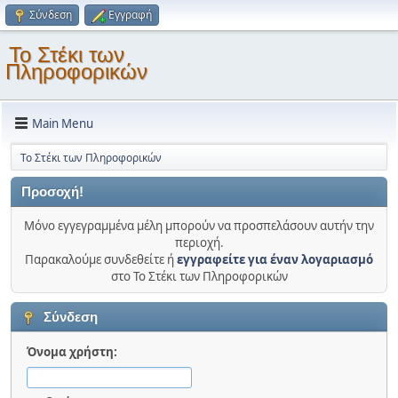
Σύνδεση
Εγγραφή
Το Στέκι των
Πληροφορικών
Main Menu
Το Στέκι των Πληροφορικών
Προσοχή!
Μόνο εγγεγραμμένα μέλη μπορούν να προσπελάσουν αυτήν την
περιοχή.
Παρακαλούμε συνδεθείτε ή
εγγραφείτε για έναν λογαριασμό
στο Το Στέκι των Πληροφορικών
Σύνδεση
Όνομα χρήστη: