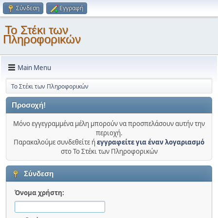
Σύνδεση
Εγγραφή
Το Στέκι των
Πληροφορικών
Main Menu
Το Στέκι των Πληροφορικών
Προσοχή!
Μόνο εγγεγραμμένα μέλη μπορούν να προσπελάσουν αυτήν την
περιοχή.
Παρακαλούμε συνδεθείτε ή
εγγραφείτε για έναν λογαριασμό
στο Το Στέκι των Πληροφορικών
Σύνδεση
Όνομα χρήστη: