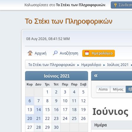
Καλωσορίσατε στο
Το Στέκι των Πληροφορικών
.
Σύνδεσ
Το Στέκι των Πληροφορικών
08 Αυγ 2026, 08:41:52 ΜΜ
Αρχική
Αναζήτηση
Ημερολόγιο
Το Στέκι των Πληροφορικών
Ημερολόγιο
Ιούλιος 2021
►
►
«
Ιούνιος 2021
Κυρ
Δευ
Τρι
Τετ
Πεμ
Παρ
Σαβ
Λίστα
Μήνας
Ε
1
2
3
4
5
6
7
8
9
10
11
12
Ιούνιος
13
14
15
16
17
18
19
20
21
22
23
24
25
26
Ημέρα
27
28
29
30